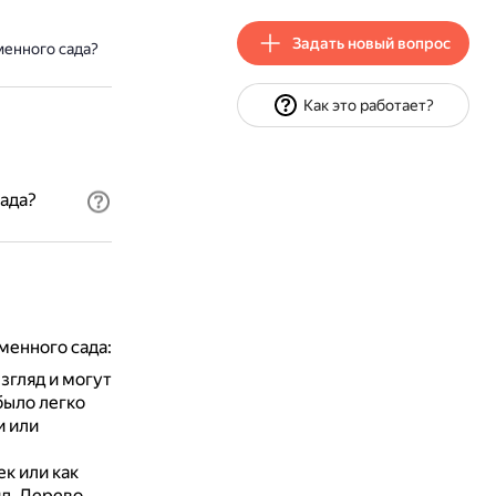
Задать новый вопрос
менного сада?
Как это работает?
ада?
менного сада:
згляд и могут
было легко
и или
к или как
д.
Дерево