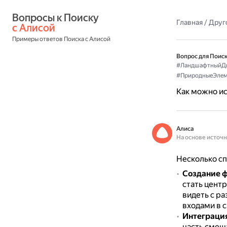
Вопросы к Поиску 
Главная
/
Друг
с Алисой
Примеры ответов Поиска с Алисой
Вопрос для Поиск
#ЛандшафтныйД
#ПриродныеЭлем
Как можно ис
Алиса
На основе источ
Несколько сп
Создание ф
стать центр
видеть с ра
входами в с
Интеграция
часть смеш