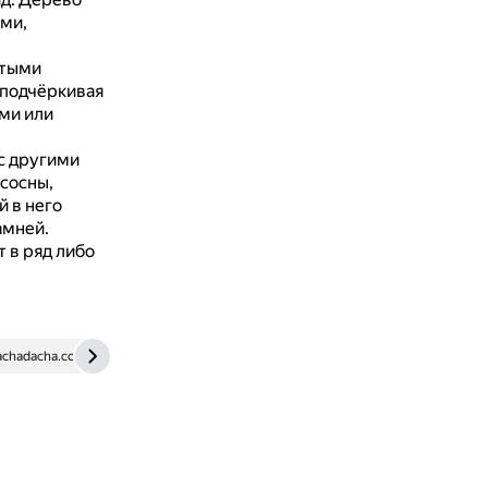
ми,
стыми
 подчёркивая
ми или
с другими
 сосны,
й в него
амней.
 в ряд либо
achadacha.com
ag-gardendesign.ru