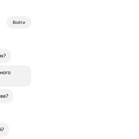
Войти
ях?
ного
тве?
й?