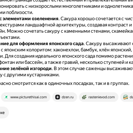
онировать с низкорослыми многолетниками и однолетника
и поблизости.
с элементами озеленения
.
Сакура хорошо сочетается с чи
текстурами ландшафтной архитектуры, создавая контраст и
йн.
Можно сочетать сакуру с каменными стенами, скамейка
ъектами.
ние для оформления японского сада
.
Сакуру высаживают 
с японским колоритом: хаконехлои, бамбук, клён японский,
и.
Для создания идеального японского сада помимо растени
онтан или бассейн, а также гравий, несколько ступеней и к
ние зелёной изгороди
.
В этом случае саженцы высаживают
 с другими кустарниками.
асно смотрится как в одиночных посадках, так и в группах.
www.picturethisai.com
dzen.ru
rastenievod.com
d
ске