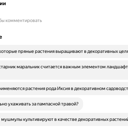
ии
обы комментировать
е
которые пряные растения выращивают в декоративных цел
старник маральник считается важным элементом ландшафт
применяются растения рода Иксия в декоративном садоводс
ьно ухаживать за пампасной травой?
 мушмулы культивируют в качестве декоративных растени