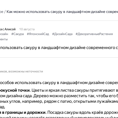
ое
/
Как можно использовать сакуру в ландшафтном дизайне совре
а с Алисой
10 августа
изайн
#Сакура
#ЯпонскийСад
#ДизайнСада
#ДекоративныеРастения
енты
пользовать сакуру в ландшафтном дизайне современного с
ников, возможны неточности
особов использовать сакуру в ландшафтном дизайне совре
окусной точки
.
Цветы и яркая листва сакуры притягивают в
ом дизайна сада.
Дерево можно разместить так, чтобы его 
зных углов, например, рядом с патио, открытыми лужайкам
ад.
 в границы и дорожки
.
Посадка сакуры вдоль краёв дороже
анной границы создаёт естественный и привлекательный ви