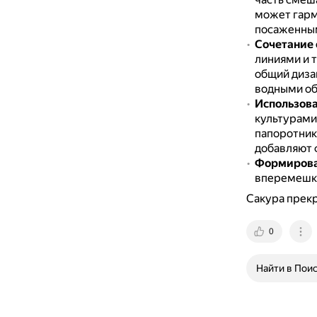
может гарм
посаженным
Сочетание 
линиями и 
общий диза
водными об
Использова
культурами 
папоротник
добавляют ф
Формирова
вперемешку
Сакура прекр
0
Найти в Пои