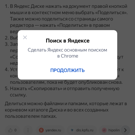
В Яндекс Диске нажать на документ правой кнопкой
мыши и в контекстном меню выбрать «Поделиться».
Также можно поделиться со страницы самого
редактора — нажать «Поделиться» в правом
верхнем углу.
Выбрать права доступа: «Просмотр».
Поиск в Яндексе
Запретить скачивание файла или папки.
После
Сделать Яндекс основным поиском
перехода по такой ссылке кнопки «Скачать»,
в Сhrome
«Сохранить на Яндекс Диск» и «Напечатать» будут
недоступны для других.
Установить срок действия — когда срок подойдёт к
ПРОДОЛЖИТЬ
концу, ссылка удалится и файл будет недоступен
пользователям, пока не будет опубликован снова.
Нажать «Скопировать» и отправить полученную
ссылку.
Делиться можно файлами и папками, которые лежат в
корневом каталоге Диска и во всех созданных
пользователем папках.
0
yandex.ru
dis.kpfu.ru
hipolink.net