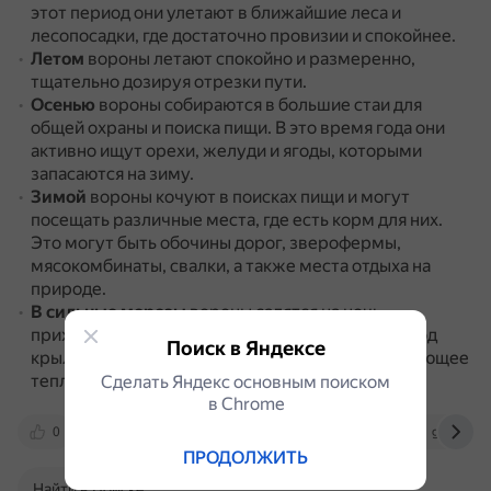
этот период они улетают в ближайшие леса и
лесопосадки, где достаточно провизии и спокойнее.
Летом
вороны летают спокойно и размеренно,
тщательно дозируя отрезки пути.
Осенью
вороны собираются в большие стаи для
общей охраны и поиска пищи.
В это время года они
активно ищут орехи, желуди и ягоды, которыми
запасаются на зиму.
Зимой
вороны кочуют в поисках пищи и могут
посещать различные места, где есть корм для них.
Это могут быть обочины дорог, зверофермы,
мясокомбинаты, свалки, а также места отдыха на
природе.
В сильные морозы
вороны садятся на ночь,
прижимаясь тесно друг к другу, пряча голову под
Поиск в Яндексе
крыло и распушивая оперение, хорошо сохраняющее
тепло.
Сделать Яндекс основным поиском
в Сhrome
0
dzen.ru
www.botanichka.ru
givnost.ru
ПРОДОЛЖИТЬ
Найти в Поиске