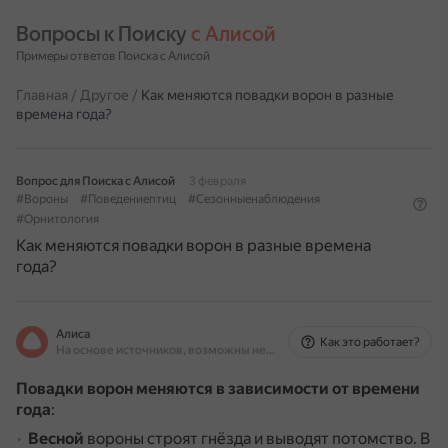
Вопросы к Поиску 
с Алисой
Примеры ответов Поиска с Алисой
Главная
/
Другое
/
Как меняются повадки ворон в разные
времена года?
Вопрос для Поиска с Алисой
3 февраля
#Вороны
#Поведениептиц
#Сезонныенаблюдения
#Орнитология
Как меняются повадки ворон в разные времена
года?
Алиса
Как это работает?
На основе источников, возможны неточности
Повадки ворон меняются в зависимости от времени
года
:
Весной
вороны строят гнёзда и выводят потомство.
В