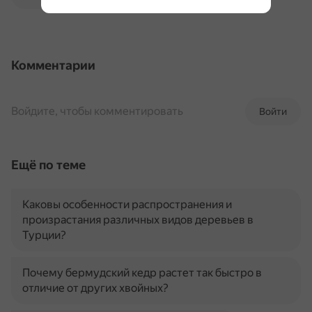
Комментарии
Войдите, чтобы комментировать
Войти
Ещё по теме
Каковы особенности распространения и
произрастания различных видов деревьев в
Турции?
Почему бермудский кедр растет так быстро в
отличие от других хвойных?