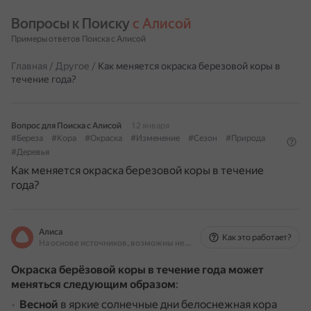
Вопросы к Поиску 
с Алисой
Примеры ответов Поиска с Алисой
Главная
/
Другое
/
Как меняется окраска березовой коры в
течение года?
Вопрос для Поиска с Алисой
12 января
#Береза
#Кора
#Окраска
#Изменение
#Сезон
#Природа
#Деревья
Как меняется окраска березовой коры в течение
года?
Алиса
Как это работает?
На основе источников, возможны неточности
Окраска берёзовой коры в течение года может
меняться следующим образом
:
Весной
в яркие солнечные дни белоснежная кора