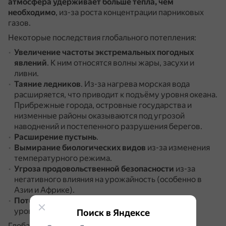
атмосфера удерживает больше тепла, чем
необходимо
, из-за роста концентрации парниковых
газов.
Некоторые последствия глобального потепления:
Увеличение частоты экстремальных погодных
явлений
.
К ним относятся волны жары, засухи и
ливни.
Таяние ледников
.
Из-за нагрева морская вода
расширяется, что приводит к подъёму уровня океана.
Прибрежные города, островные государства и
низменные районы оказываются под угрозой
наводнений и постепенного разрушения берегов.
Расширение пустынь
.
Вымирание биологических видов
из-за изменения
температурного режима.
Угроза продовольственной безопасности
из-за
негативного влияния на урожайность (особенно в
Азии и Африке).
Потеря мест обитания людей
из-за повышения
уровня моря.
Поиск в Яндексе
Глобальное потепление вызвано деятельностью