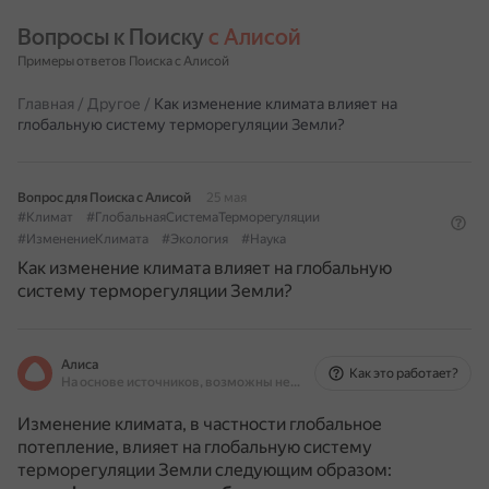
Вопросы к Поиску 
с Алисой
Примеры ответов Поиска с Алисой
Главная
/
Другое
/
Как изменение климата влияет на
глобальную систему терморегуляции Земли?
Вопрос для Поиска с Алисой
25 мая
#Климат
#ГлобальнаяСистемаТерморегуляции
#ИзменениеКлимата
#Экология
#Наука
Как изменение климата влияет на глобальную
систему терморегуляции Земли?
Алиса
Как это работает?
На основе источников, возможны неточности
Изменение климата, в частности глобальное
потепление, влияет на глобальную систему
терморегуляции Земли следующим образом: