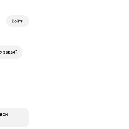
Войти
х задач?
овой