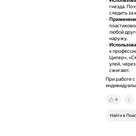
Использова
гнезда.
Поч
следить за 
Применени
пластиково
любой друг
наружу.
Использов
к професси
Ципер», «С
улей, чере
сжигают.
При работе с
индивидуаль
0
Найти в Пои