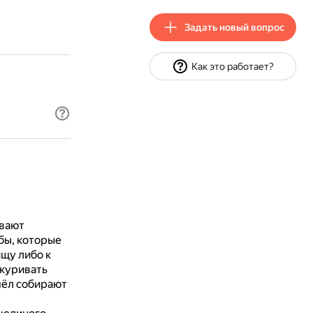
Задать новый вопрос
Как это работает?
ывают
бы, которые
щу либо к
куривать
чёл собирают