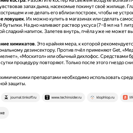
ние костра
.
Разожгите костёр на свежем воздухе вблизи п
увствовав запах дыма, насекомые покинут своё жилище.
Гл
кострищем и не делать его вблизи построек, чтобы не устро
е ловушек
.
Их можно купить в магазинах или сделать само
й бутылки.
На дно наливают раствор уксуса (7–8 мл на 1 лит
ой сладкий напиток.
Залетев внутрь, пчёла уже не может в
ание химикатов
.
Это крайняя мера, к которой рекомендуетс
ональному дезинсектору.
Против пчёл применяют Get, «Ме
мелнет», «Москитол» или обычный дихлофос.
Средствами б
з сутки процедуру повторяют.
Только после этого гнездо сн
 химическими препаратами необходимо использовать сред
ной защиты.
journal.tinkoff.ru
www.techinsider.ru
klophlop.ru
li
ске