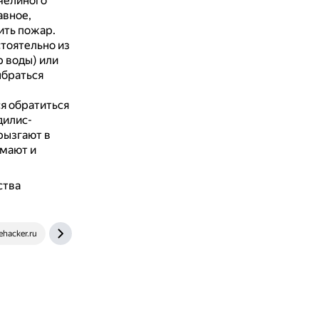
челиного
авное,
ить пожар.
стоятельно из
р воды) или
ыбраться
я обратиться
дилис-
рызгают в
имают и
ства
fehacker.ru
www.thespruce.com