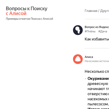
Вопросы к Поиску 
Главная
/
Друг
с Алисой
Примеры ответов Поиска с Алисой
Вопрос из Яндекс
#Пчёлы
#Дача
Как избавитьс
Алиса
На основе источ
Несколько спо
Окуривани
древесную 
начинают т
отверстию в
насекомых н
пылесосом.