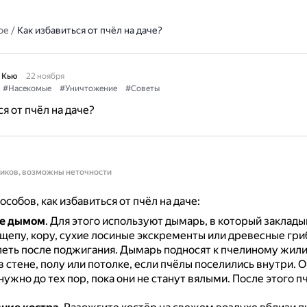
ое
/
Как избавиться от пчёл на даче?
 Кью
22 ноября
#Насекомые
#Уничтожение
#Советы
я от пчёл на даче?
ников, возможны неточности
собов, как избавиться от пчёл на даче:
е дымом
.
Для этого используют дымарь, в который заклад
щепу, кору, сухие лосиные экскременты или древесные гри
леть после поджигания.
Дымарь подносят к пчелиному жили
 стене, полу или потолке, если пчёлы поселились внутри.
О
ужно до тех пор, пока они не станут вялыми.
После этого п