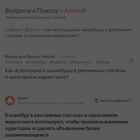
Вопросы к Поиску 
с Алисой
Примеры ответов Поиска с Алисой
Главная
/
Другое
/
Как использовать каламбуры в рекламных
слоганах и креативном маркетинге?
Вопрос для Поиска с Алисой
21 марта
#Реклама
#Каламбур
#Креатив
#Маркетинг
#Юмор
Как использовать каламбуры в рекламных слоганах
и креативном маркетинге?
Алиса
Как это работает?
На основе источников, возможны неточности
Каламбур в рекламных слоганах и креативном
маркетинге используют, чтобы привлечь внимание
аудитории и сделать объявление более
запоминающимся
.