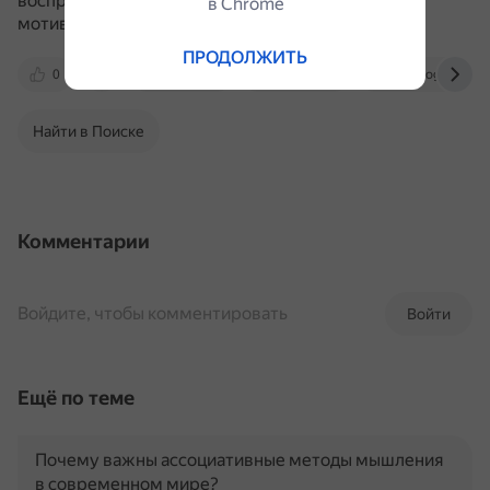
восприятие рекламы аудиторией и увеличить
в Сhrome
мотивацию потребителей.
ПРОДОЛЖИТЬ
0
togudv.ru
elar.urfu.ru
philology.snauka
Найти в Поиске
Комментарии
Войдите, чтобы комментировать
Войти
Ещё по теме
Почему важны ассоциативные методы мышления
в современном мире?