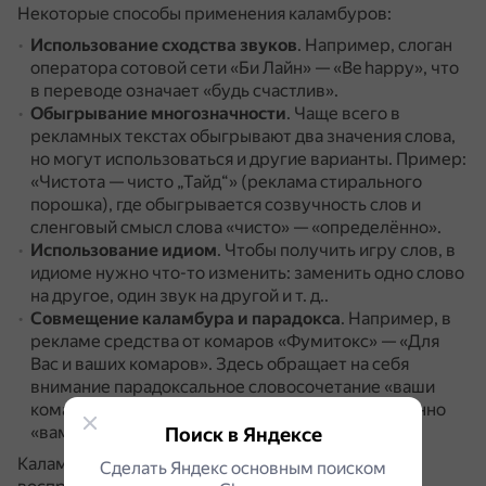
Некоторые способы применения каламбуров:
Использование сходства звуков
.
Например, слоган
оператора сотовой сети «Би Лайн» — «Be happy», что
в переводе означает «будь счастлив».
Обыгрывание многозначности
.
Чаще всего в
рекламных текстах обыгрывают два значения слова,
но могут использоваться и другие варианты.
Пример:
«Чистота — чисто „Тайд“» (реклама стирального
порошка), где обыгрывается созвучность слов и
сленговый смысл слова «чисто» — «определённо».
Использование идиом
.
Чтобы получить игру слов, в
идиоме нужно что-то изменить: заменить одно слово
на другое, один звук на другой и т. д..
Совмещение каламбура и парадокса
.
Например, в
рекламе средства от комаров «Фумитокс» — «Для
Вас и ваших комаров».
Здесь обращает на себя
внимание парадоксальное словосочетание «ваши
комары», то есть комары, которые мешают именно
«вам».
Поиск в Яндексе
Каламбур способен нейтрализовать негативное
Сделать Яндекс основным поиском