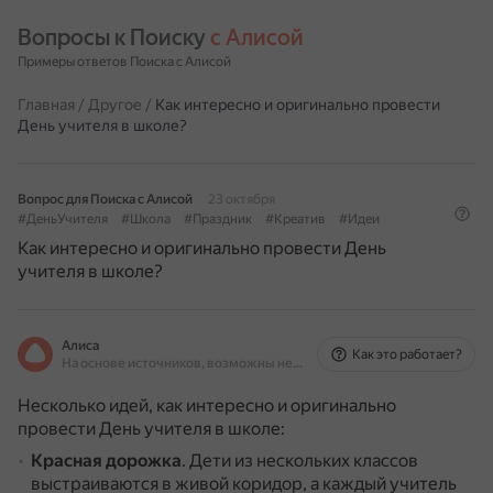
Вопросы к Поиску 
с Алисой
Примеры ответов Поиска с Алисой
Главная
/
Другое
/
Как интересно и оригинально провести
День учителя в школе?
Вопрос для Поиска с Алисой
23 октября
#ДеньУчителя
#Школа
#Праздник
#Креатив
#Идеи
Как интересно и оригинально провести День
учителя в школе?
Алиса
Как это работает?
На основе источников, возможны неточности
Несколько идей, как интересно и оригинально
провести День учителя в школе:
Красная дорожка
.
Дети из нескольких классов
выстраиваются в живой коридор, а каждый учитель