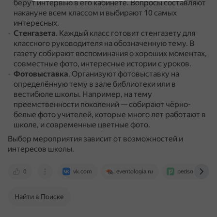
берут интервью в его кабинете.
Вопросы составляют
накануне всем классом и выбирают 10 самых
интересных.
Стенгазета
.
Каждый класс готовит стенгазету для
классного руководителя на обозначенную тему.
В
газету собирают воспоминания о хороших моментах,
совместные фото, интересные истории с уроков.
Фотовыставка
.
Организуют фотовыставку на
определённую тему в зале библиотеки или в
вестибюле школы.
Например, на тему
преемственности поколений — собирают чёрно-
белые фото учителей, которые много лет работают в
школе, и современные цветные фото.
Выбор мероприятия зависит от возможностей и
интересов школы.
0
vk.com
eventologia.ru
pedsovet.org
Найти в Поиске