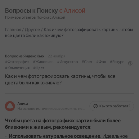
Вопросы к Поиску 
с Алисой
Примеры ответов Поиска с Алисой
Главная
/
Другое
/
Как и чем фотографировать картины, чтобы
все цвета были как вживую?
Вопрос из Яндекс Кью
22 ноября
#Фотография
#Живопись
#Искусство
#Свет
#Фон
#Ракурс
#Композиция
#Цвет
Как и чем фотографировать картины, чтобы все
цвета были как вживую?
Алиса
Как это работает?
На основе источников, возможны неточности
Чтобы цвета на фотографиях картин были более
близкими к живым, рекомендуется
:
Использовать натуральное освещение
.
Идеальное