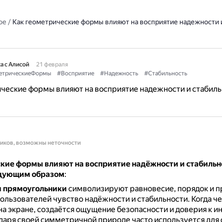
ое
/
Как геометрические формы влияют на восприятие надежности 
а с Алисой
21 февраля
етрическиеФормы
#Восприятие
#Надежность
#Стабильность
ческие формы влияют на восприятие надежности и стабиль
ников, возможны неточности
кие формы влияют на восприятие надёжности и стабильн
едующим образом
:
и прямоугольники
символизируют равновесие, порядок и п
пользователей чувство надёжности и стабильности.
Когда ч
на экране, создаётся ощущение безопасности и доверия к 
даря своей симметричной природе часто используется для