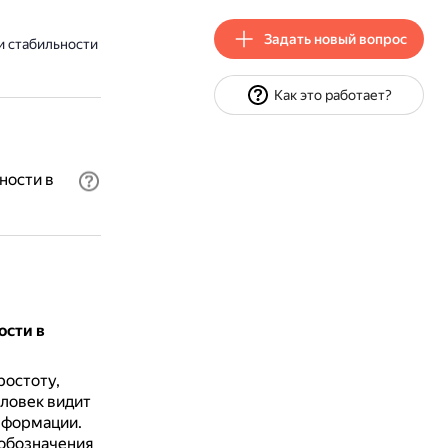
Задать новый вопрос
и стабильности
Как это работает?
ности в
ости в
ростоту,
еловек видит
информации.
 обозначения