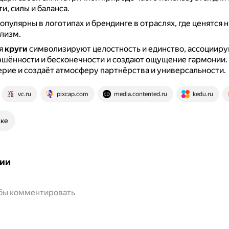
и, силы и баланса.
опулярны в логотипах и брендинге в отраслях, где ценятся 
лизм.
мя
круги
символизируют целостность и единство, ассоцииру
ршённости и бесконечности и создают ощущение гармонии.
рие и создаёт атмосферу партнёрства и универсальности.
vc.ru
pixcap.com
media.contented.ru
kedu.ru
ске
ии
обы комментировать