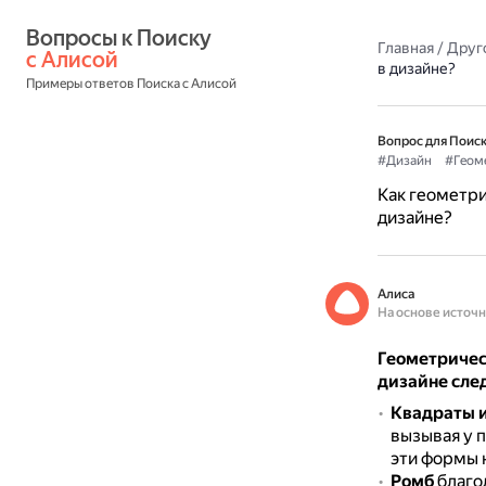
Вопросы к Поиску 
Главная
/
Друг
с Алисой
в дизайне?
Примеры ответов Поиска с Алисой
Вопрос для Поиск
#Дизайн
#Геом
Как геометри
дизайне?
Алиса
На основе источ
Геометричес
дизайне сл
Квадраты 
вызывая у 
эти формы 
Ромб
благо