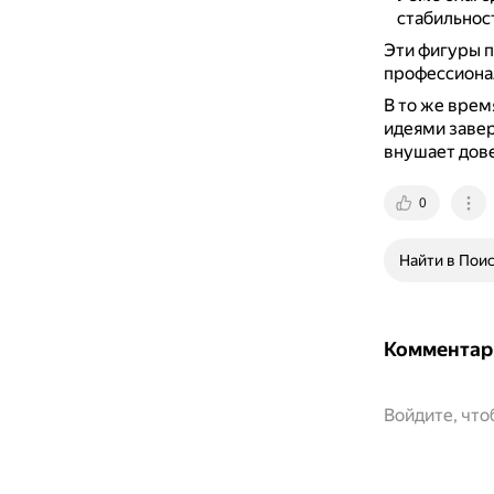
стабильност
Эти фигуры п
профессиона
В то же вре
идеями заве
внушает дове
0
Найти в Пои
Комментар
Войдите, чт