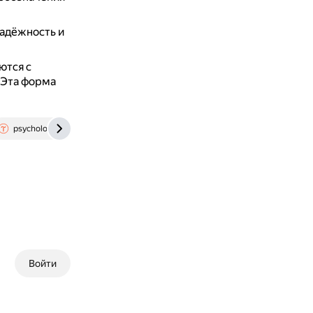
надёжность и
ются с
Эта форма
psychology.tilda.school
Войти