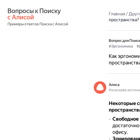
Вопросы к Поиску 
Главная
/
Друг
с Алисой
пространства?
Примеры ответов Поиска с Алисой
Вопрос для Поиск
#Эргономика
#
Как эргономи
пространств
Алиса
На основе источ
Некоторые с
пространств
Свободное 
достаточно
офису.
Зонирован