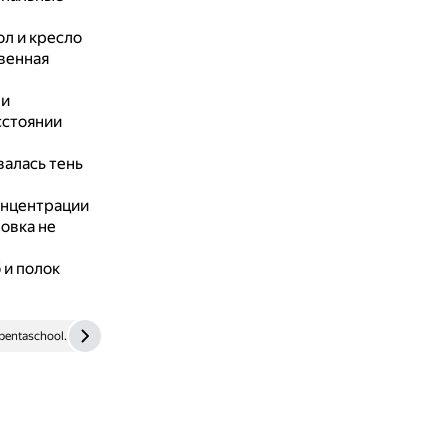
ол и кресло
венная
 и
сстоянии
валась тень
онцентрации
овка не
 и полок
pentaschool.ru