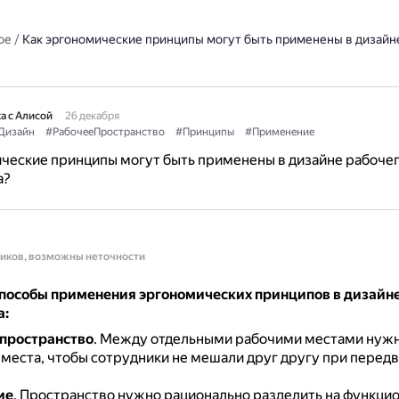
ое
/
Как эргономические принципы могут быть применены в дизайн
а с Алисой
26 декабря
Дизайн
#РабочееПространство
#Принципы
#Применение
ческие принципы могут быть применены в дизайне рабоче
а?
ников, возможны неточности
пособы применения эргономических принципов в дизайне
а:
пространство
.
Между отдельными рабочими местами нужн
 места, чтобы сотрудники не мешали друг другу при перед
ие
.
Пространство нужно рационально разделить на функци