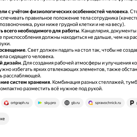
ли с учётом физиологических особенностей человека
.
Ст
спечивать правильное положение тела сотрудника (качест
озвоночника, руки ниже грудной клетки и не на весу).
ь всего необходимого для работы
.
Канцелярия, документы
е приспособления должны находиться не дальше, чем на ра
руки.
 освещение
.
Свет должен падать на стол так, чтобы не созда
тела сидящего человека.
й дизайн
.
Для создания рабочей атмосферы и улучшения к
ужно избегать ярких отвлекающих элементов, также обстан
ь расслабляющей.
ние систем хранения
.
Комбинация разных стеллажей, тумб
компактно разместить всё нужное под рукой.
ortgraph.ru
sky.pro
gb.ru
spravochnick.ru
ске