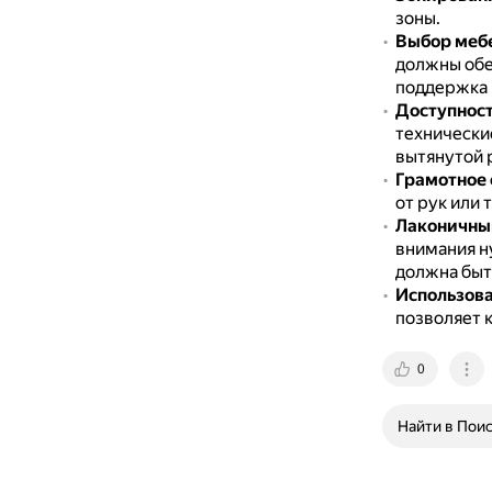
зоны.
Выбор мебе
должны обе
поддержка п
Доступност
технически
вытянутой 
Грамотное
от рук или 
Лаконичны
внимания н
должна быт
Использова
позволяет 
0
Найти в Пои