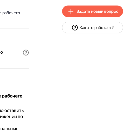
Задать новый вопрос
е рабочего
Как это работает?
го
 рабочего
о оставить
вижении по
ональные