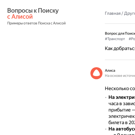
Вопросы к Поиску 
Главная
/
Друг
с Алисой
Примеры ответов Поиска с Алисой
Вопрос для Поиск
#Транспорт
#Ро
Как добратьс
Алиса
На основе источ
Несколько со
На электри
часа в зави
прибытие — 
электричек 
билета в 20
На автобус