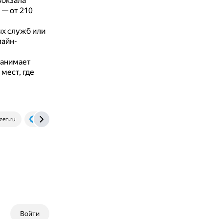
вокзала
 — от 210
ых служб или
лайн-
занимает
мест, где
zen.ru
www.avtodispetcher.ru
Войти