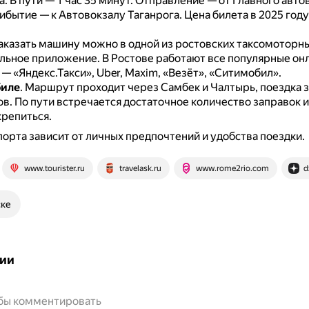
а.
В пути — 1 час 35 минут.
Отправление — от Главного авто
рибытие — к Автовокзалу Таганрога.
Цена билета в 2025 году
аказать машину можно в одной из ростовских таксомоторн
льное приложение.
В Ростове работают все популярные он
— «Яндекс.Такси», Uber, Maxim, «Везёт», «Ситимобил».
биле
.
Маршрут проходит через Самбек и Чалтырь, поездка 
ов.
По пути встречается достаточное количество заправок и 
репиться.
орта зависит от личных предпочтений и удобства поездки.
www.tourister.ru
travelask.ru
www.rome2rio.com
d
ске
ии
обы комментировать