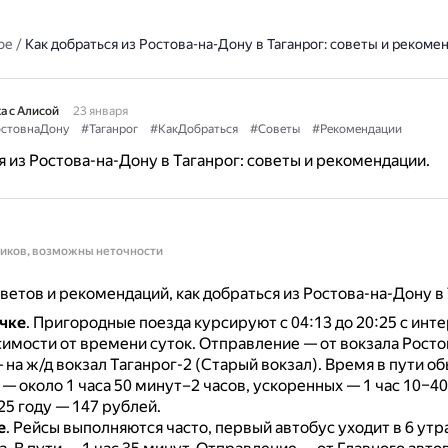
ое
/
Как добраться из Ростова-на-Дону в Таганрог: советы и рекоме
а с Алисой
23 января
стовнаДону
#Таганрог
#КакДобраться
#Советы
#Рекомендации
я из Ростова-на-Дону в Таганрог: советы и рекомендации.
ников, возможны неточности
ветов и рекомендаций, как добраться из Ростова-на-Дону в 
чке
.
Пригородные поезда курсируют с 04:13 до 20:25 с инт
симости от времени суток.
Отправление — от вокзала Росто
на ж/д вокзал Таганрог-2 (Старый вокзал).
Время в пути о
— около 1 часа 50 минут–2 часов, ускоренных — 1 час 10–4
25 году — 147 рублей.
е
.
Рейсы выполняются часто, первый автобус уходит в 6 утр