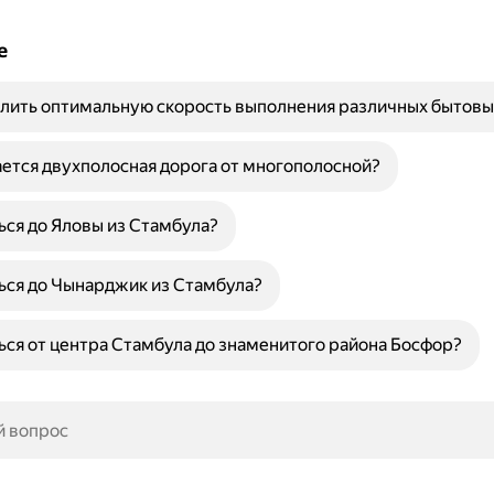
е
лить оптимальную скорость выполнения различных бытовы
ется двухполосная дорога от многополосной?
ься до Яловы из Стамбула?
ься до Чынарджик из Стамбула?
ься от центра Стамбула до знаменитого района Босфор?