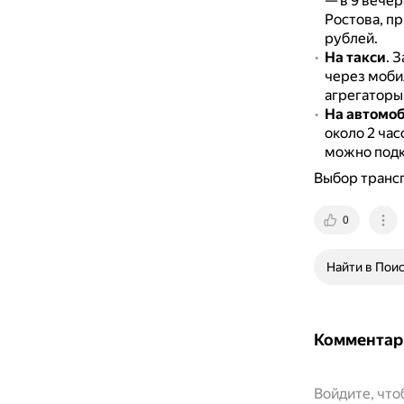
— в 9 вечер
Ростова, п
рублей.
На такси
.
З
через моби
агрегаторы 
На автомо
около 2 час
можно подк
Выбор трансп
0
Найти в Пои
Комментар
Войдите, чт