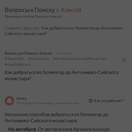
Вопросы к Поиску 
с Алисой
Примеры ответов Поиска с Алисой
Главная
/
Другое
/
Как добраться из Холмогор до Антониево-
Сийского монастыря?
Вопрос для Поиска с Алисой
14 января
#Транспорт
#Холмогоры
#АнтониевоСийскийМонастырь
#КакДобраться
Как добраться из Холмогор до Антониево-Сийского
монастыря?
Алиса
Как это работает?
На основе источников, возможны неточности
Несколько способов добраться из Холмогор до
Антониево-Сийского монастыря:
На автобусе
.
От автовокзала Архангельска до