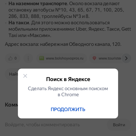
На наземном транспорте
.
Около вокзала делают
остановку автобусы №10, 43, 65, 67, 71, 100, 205,
286, 833, 888, троллейбусы №3 и 8.
На такси
.
Для этого можно воспользоваться
мобильными приложениями: Uber, Яндекс. Такси, Gett
Taxi или «Максим».
Адрес вокзала: набережная Обводного канала, 120.
0
www.bolshoyvopros.ru
www.tourister.ru
Найти в Поиске
Поиск в Яндексе
Сделать Яндекс основным поиском
в Сhrome
Комментарии
ПРОДОЛЖИТЬ
Войдите, чтобы комментировать
Войти