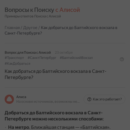
Вопросы к Поиску 
с Алисой
Примеры ответов Поиска с Алисой
Главная
/
Другое
/
Как добраться до Балтийского вокзала в
Санкт-Петербурге?
Вопрос для Поиска с Алисой
23 октября
#Транспорт
#СанктПетербург
#БалтийскийВокзал
#КакДобраться
Как добраться до Балтийского вокзала в Санкт-
Петербурге?
Алиса
Как это работает?
На основе источников, возможны неточности
Добраться до Балтийского вокзала в Санкт-
Петербурге можно несколькими способами
:
На метро
.
Ближайшая станция — «Балтийская».