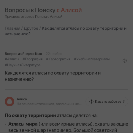
Вопросы к Поиску 
с Алисой
Примеры ответов Поиска с Алисой
Главная
/
Другое
/
Как делятся атласы по охвату территории и
назначению?
Вопрос из Яндекс Кью
22 ноября
#Атласы
#География
#Картография
#УчебныеМатериалы
#НаучнаяЛитература
Как делятся атласы по охвату территории и
назначению?
Алиса
Как это работает?
На основе источников, возможны неточности
По охвату территории
атласы делятся на:
Атласы мира
(или всемирные атласы), охватывающие
весь земной шар (например, Большой советский