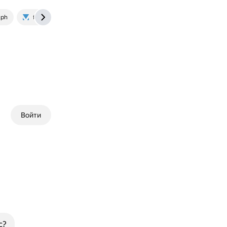
.ph
forum.yurclub.ru
Войти
с?