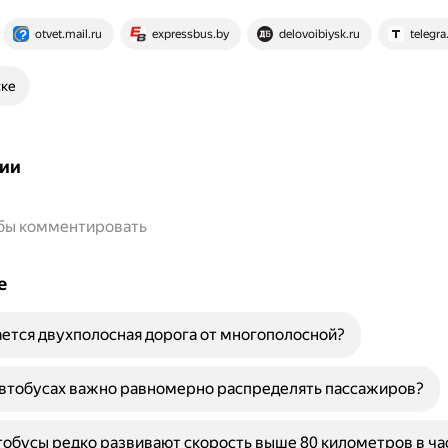
otvet.mail.ru
expressbus.by
delovoibiysk.ru
telegra
ске
ии
обы комментировать
е
ется двухполосная дорога от многополосной?
автобусах важно равномерно распределять пассажиров?
обусы редко развивают скорость выше 80 километров в ча