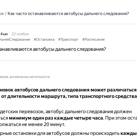
ое
/
Как часто останавливаются автобусы дальнего следования?
 Кью
22 ноября
льнееСледование
#Остановка
#Транспорт
#Расписание
танавливаются автобусы дальнего следования?
ников, возможны неточности
новок автобусов дальнего следования может различаться
от длительности маршрута, типа транспортного средства
детских перевозок, автобус дальнего следования должен
ться
минимум один раз каждые четыре часа
.
При этом ост
лжаться не менее 20 минут.
рные остановки для автобусов должны происходить
каждые