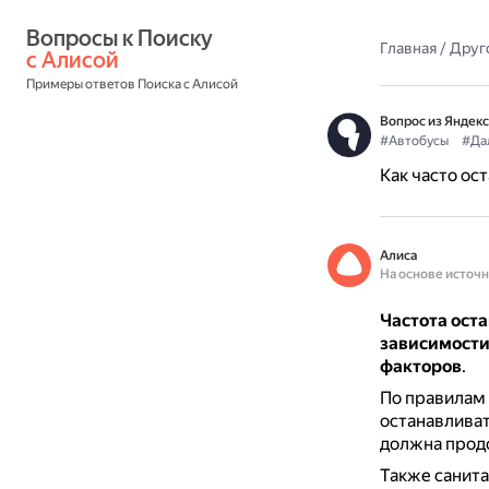
Вопросы к Поиску 
Главная
/
Друг
с Алисой
Примеры ответов Поиска с Алисой
Вопрос из Яндекс
#Автобусы
#Да
Как часто ос
Алиса
На основе источ
Частота оста
зависимости 
факторов
.
По правилам 
останавлива
должна продо
Также санита