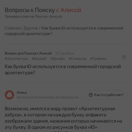
Вопросы к Поиску 
с Алисой
Примеры ответов Поиска с Алисой
Главная
/
Другое
/
Как буква Ю используется в современной
городской архитектуре?
Вопрос для Поиска с Алисой
21 декабря
#Архитектура
#БукваЮ
#Дизайн
#Символы
#Графика
Как буква Ю используется в современной городской
архитектуре?
Алиса
Как это работает?
На основе источников, возможны неточности
Возможно, имелся в виду проект «Архитектурная
азбука», в котором на каждую букву алфавита
изображали здания, названия которых начинаются на
эту букву.
В одном из рисунков буква «Ю»