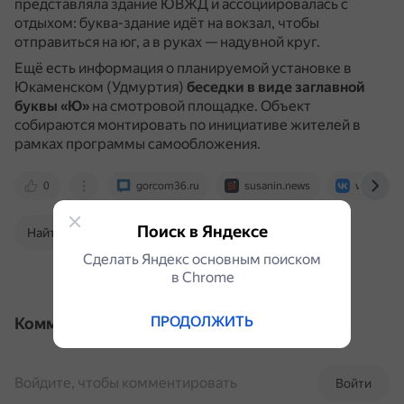
представляла здание ЮВЖД и ассоциировалась с
отдыхом: буква-здание идёт на вокзал, чтобы
отправиться на юг, а в руках — надувной круг.
Ещё есть информация о планируемой установке в
Юкаменском (Удмуртия)
беседки в виде заглавной
буквы «Ю»
на смотровой площадке.
Объект
собираются монтировать по инициативе жителей в
рамках программы самообложения.
0
gorcom36.ru
susanin.news
vk.com
Поиск в Яндексе
Найти в Поиске
Сделать Яндекс основным поиском
в Сhrome
ПРОДОЛЖИТЬ
Комментарии
Войдите, чтобы комментировать
Войти