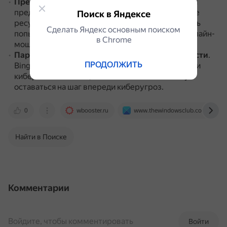
Предотвращение онлайн-мошенничества
.
Bing
предоставляет инструменты и образовательные
Поиск в Яндексе
ресурсы, чтобы помочь пользователям выявлять
Сделать Яндекс основным поиском
попытки мошенничества и защищать себя от онлайн-
в Сhrome
мошенничества.
Партнёрство с экспертами по кибербезопасности
.
ПРОДОЛЖИТЬ
Bing сотрудничает с лидерами отрасли в области
кибербезопасности, что помогает поисковику
оставаться на шаг впереди киберугроз.
0
wbooster.ru
www.thewindowsclub.com
Найти в Поиске
Комментарии
Войдите, чтобы комментировать
Войти