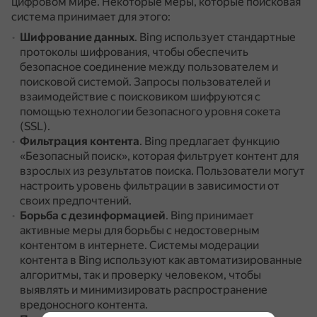
цифровом мире.
Некоторые меры, которые поисковая
система принимает для этого:
Шифрование данных
.
Bing использует стандартные
протоколы шифрования, чтобы обеспечить
безопасное соединение между пользователем и
поисковой системой.
Запросы пользователей и
взаимодействие с поисковиком шифруются с
помощью технологии безопасного уровня сокета
(SSL).
Фильтрация контента
.
Bing предлагает функцию
«Безопасный поиск», которая фильтрует контент для
взрослых из результатов поиска.
Пользователи могут
настроить уровень фильтрации в зависимости от
своих предпочтений.
Борьба с дезинформацией
.
Bing принимает
активные меры для борьбы с недостоверным
контентом в интернете.
Системы модерации
контента в Bing используют как автоматизированные
алгоритмы, так и проверку человеком, чтобы
выявлять и минимизировать распространение
вредоносного контента.