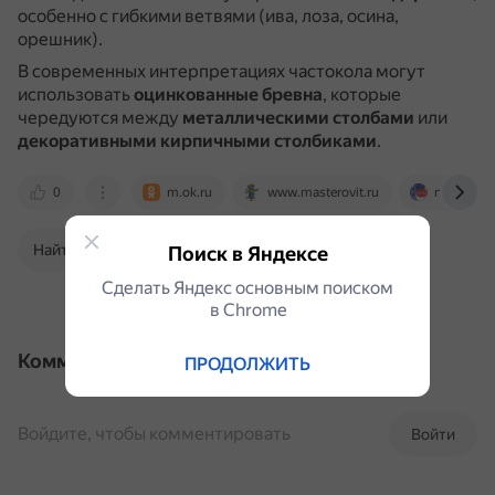
особенно с гибкими ветвями (ива, лоза, осина,
орешник).
В современных интерпретациях частокола могут
использовать
оцинкованные бревна
, которые
чередуются между
металлическими столбами
или
декоративными кирпичными столбиками
.
0
m.ok.ru
www.masterovit.ru
nv.kz
Найти в Поиске
Поиск в Яндексе
Сделать Яндекс основным поиском
в Сhrome
Комментарии
ПРОДОЛЖИТЬ
Войдите, чтобы комментировать
Войти