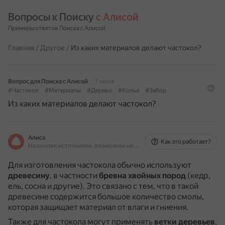
Вопросы к Поиску 
с Алисой
Примеры ответов Поиска с Алисой
Главная
/
Другое
/
Из каких материалов делают частокол?
Вопрос для Поиска с Алисой
1 июля
#Частокол
#Материалы
#Дерево
#Колья
#Забор
Из каких материалов делают частокол?
Алиса
Как это работает?
На основе источников, возможны неточности
Для изготовления частокола обычно используют
древесину
, в частности
бревна хвойных пород
(кедр,
ель, сосна и другие).
Это связано с тем, что в такой
древесине содержится большое количество смолы,
которая защищает материал от влаги и гниения.
Также для частокола могут применять
ветки деревьев
,