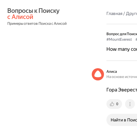
Вопросы к Поиску 
Главная
/
Друг
с Алисой
Примеры ответов Поиска с Алисой
Вопрос для Поиск
#MountEverest
How many coun
Алиса
На основе источ
Гора Эверест
0
Найти в Пои