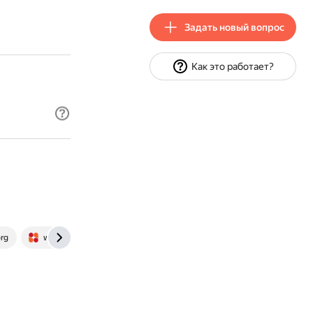
Задать новый вопрос
Как это работает?
org
www.chinahighlights.com
www.everestian.com