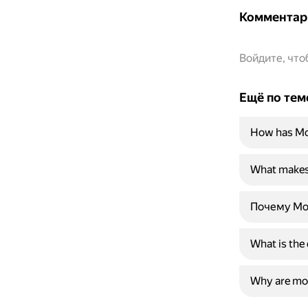
Комментар
Войдите, чт
Ещё по тем
How has Mou
What makes 
Почему Mou
What is the
Why are mou