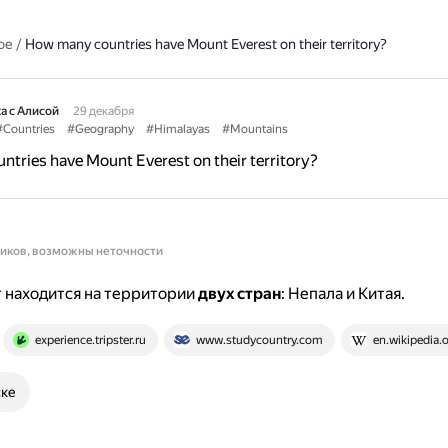
ое
/
How many countries have Mount Everest on their territory?
а с Алисой
29 декабря
#Countries
#Geography
#Himalayas
#Mountains
tries have Mount Everest on their territory?
ников, возможны неточности
 находится на территории
двух стран
: Непала и Китая.
experience.tripster.ru
www.studycountry.com
en.wikipedia.
ске