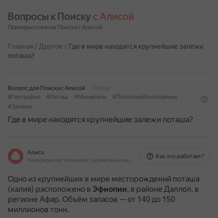
Вопросы к Поиску 
с Алисой
Примеры ответов Поиска с Алисой
Главная
/
Другое
/
Где в мире находятся крупнейшие залежи
поташа?
Вопрос для Поиска с Алисой
13 мая
#География
#Поташ
#Минералы
#ПолезныеИскопаемые
#Залежи
Где в мире находятся крупнейшие залежи поташа?
Алиса
Как это работает?
На основе источников, возможны неточности
Одно из крупнейших в мире месторождений поташа
(калия) расположено в
Эфиопии
, в районе Даллол, в
регионе Афар.
Объём запасов — от 140 до 150
миллионов тонн.