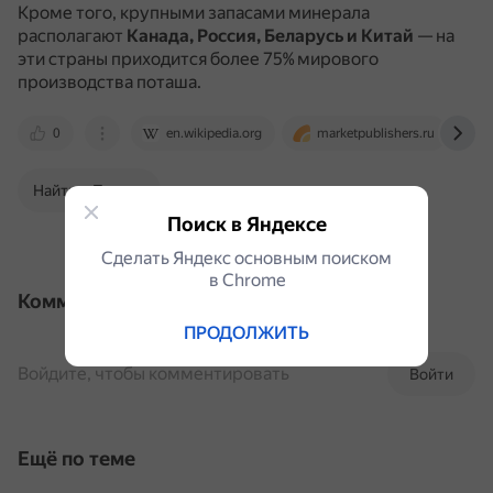
Кроме того, крупными запасами минерала
располагают
Канада, Россия, Беларусь и Китай
— на
эти страны приходится более 75% мирового
производства поташа.
0
en.wikipedia.org
marketpublishers.ru
Найти в Поиске
Поиск в Яндексе
Сделать Яндекс основным поиском
в Сhrome
Комментарии
ПРОДОЛЖИТЬ
Войдите, чтобы комментировать
Войти
Ещё по теме