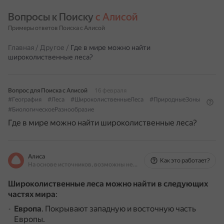
Вопросы к Поиску 
с Алисой
Примеры ответов Поиска с Алисой
Главная
/
Другое
/
Где в мире можно найти
широколиственные леса?
Вопрос для Поиска с Алисой
16 февраля
#География
#Леса
#ШироколиственныеЛеса
#ПриродныеЗоны
#БиологическоеРазнообразие
Где в мире можно найти широколиственные леса?
Алиса
Как это работает?
На основе источников, возможны неточности
Широколиственные леса можно найти в следующих
частях мира
:
Европа
.
Покрывают западную и восточную часть
Европы.