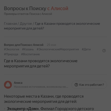
Вопросы к Поиску 
с Алисой
Примеры ответов Поиска с Алисой
Главная
/
Другое
/
Где в Казани проводятся экологические
мероприятия для детей?
Вопрос для Поиска с Алисой
25 мая
#Экология
#Казань
#ЭкологическиеМероприятия
#Дети
#Природа
#Воспитание
Где в Казани проводятся экологические
мероприятия для детей?
Алиса
Как это работает?
На основе источников, возможны неточности
Некоторые места в Казани, где проводятся
экологические мероприятия для детей:
Экоцентр «Дом»
.
Филиал Городского детского