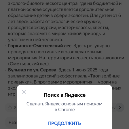
эколого-биологического центра, где на бюджетной и
платной основе осуществляется дополнительное
образование детей в сфере экологии.
Для детей от 6
лет здесь работают экологические кружки,
проводятся экскурсии, мастер-классы, квесты,
которые знакомят с миром живой природы и
участием в ней человека.
Горкинско-Ометьевский лес
.
Здесь регулярно
проводятся спортивные и развлекательные
мероприятия.
На территории леса есть зона экологии
(Ометьевский лес).
Бульвар по ул. Серова
.
Здесь 1 июня 2025 года
запланирован детский экофестиваль «Твои зелёные
привычки».
В программе мероприятия — уроки на
экологическую тематику, а также зоны для активных
игр и спортивных занятий.
Поиск в Яндексе
Сделать Яндекс основным поиском
0
edu.tatar.ru
molniya.ru
kzn.ru
в Сhrome
Найти в Поиске
ПРОДОЛЖИТЬ