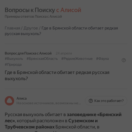
Вопросы к Поиску 
с Алисой
Примеры ответов Поиска с Алисой
Главная
/
Другое
/
Где в Брянской области обитает редкая
русская выхухоль?
Вопрос для Поиска с Алисой
24 апреля
#Выхухоль
#БрянскаяОбласть
#РедкиеЖивотные
#Фауна
#Природа
Где в Брянской области обитает редкая русская
выхухоль?
Алиса
Как это работает?
На основе источников, возможны неточности
Русская выхухоль обитает в
заповеднике «Брянский
лес»
, который расположен в
Суземском и
Трубчевском районах
Брянской области, в