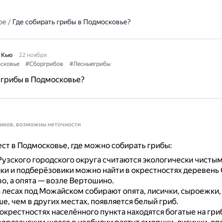
ое
/
Где собирать грибы в Подмосковье?
 Кью
22 ноября
сковье
#Сборгрибов
#Лесныегрибы
 грибы в Подмосковье?
ников, возможны неточности
ст в Подмосковье, где можно собирать грибы:
Рузского городского округа считаются экологически чисты
ки и подберёзовики можно найти в окрестностях деревень
о, а опята — возле Вертошино.
 лесах под Можайском собирают опята, лисички, сыроежки,
е, чем в других местах, появляется белый гриб.
 окрестностях населённого пункта находятся богатые на гри