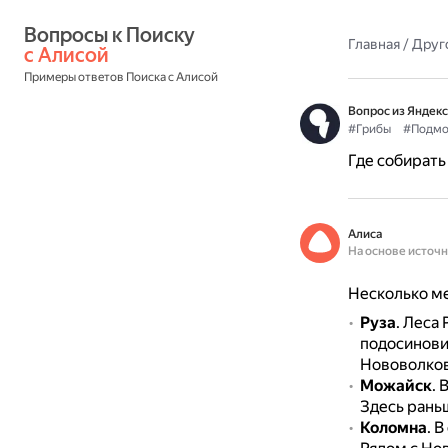
Вопросы к Поиску 
Главная
/
Друг
с Алисой
Примеры ответов Поиска с Алисой
Вопрос из Яндекс
#Грибы
#Подмо
Где собирать
Алиса
На основе источ
Несколько ме
Руза
.
Леса 
подосинови
Нововолков
Можайск
.
В
Здесь раньш
Коломна
.
В