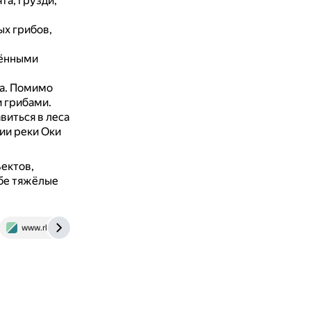
та, грузди,
ых грибов,
лёнными
а.
Помимо
и грибами.
виться в леса
ии реки Оки
ъектов,
ебе тяжёлые
www.rbc.ru
welcome.mosreg.ru