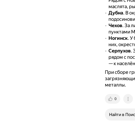
Рядом с Нов
маслята, ры
Дубна
.
В ок
подосинови
Чехов
.
За л
пунктами М
Ногинск
.
У 
них, окрес
Серпухов
.
рядом с по
— к населё
При сборе гр
загрязняющих
металлы.
0
Найти в Пои