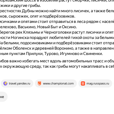
орязанским шоссе в изобилии растут сморчки, лисички, опя
жики и другие грибы.
рестностях Дубны можно найти много лисичек, а также бел
ков, сыроежек, опят и подберёзовиков.
исичками и опятами стоит отправиться в леса рядом с насе
елехово, Васькино, Новый Быт и Оксино.
берегов рек Клязьмы и Черноголовки растут лисички и опят
тности Ногинска порадуют любителей тихой охоты за белым
За белыми, подосиновиками и подберёзовиками стоит отпра
сёлком Оболенск и деревней Воронино, а также в направлен
нным пунктам Прилуки, Турово, Игумново и Свиненки.
ибов важно избегать мест вдоль автомобильных трасс и об
 окружающую среду, так как грибы могут накапливать в с
travel.yandex.ru
www.championat.com
mag.russpass.ru
ске