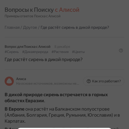
Вопросы к Поиску 
с Алисой
Примеры ответов Поиска с Алисой
Главная
/
Другое
/
Где растёт сирень в дикой природе?
Вопрос для Поиска с Алисой
8 декабря
#Сирень
#Дикаяприрода
#Растения
#Цветы
Где растёт сирень в дикой природе?
Алиса
Как это работает?
На основе источников, возможны неточности
В дикой природе сирень встречается в горных
областях Евразии
.
В Европе
она растёт на Балканском полуострове
(Албания, Болгария, Греция, Румыния, Югославия) и в
Карпатах.