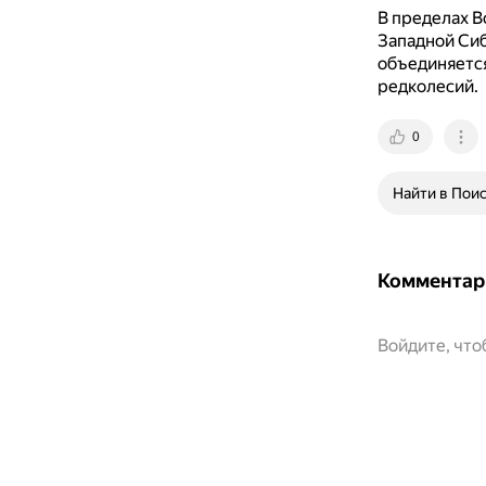
В пределах В
Западной Сиб
объединяется
редколесий.
0
Найти в Пои
Комментар
Войдите, чт