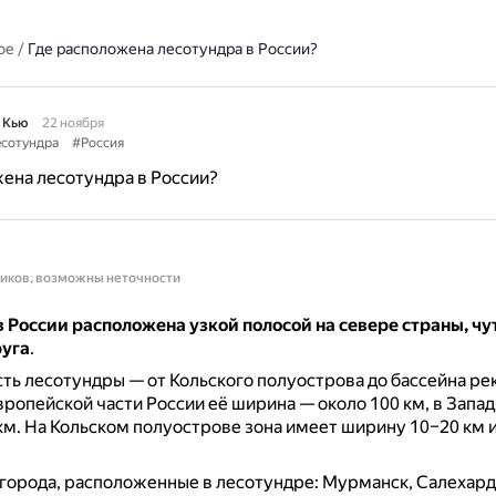
ое
/
Где расположена лесотундра в России?
 Кью
22 ноября
сотундра
#Россия
ена лесотундра в России?
ников, возможны неточности
 России расположена узкой полосой на севере страны, чу
руга
.
ь лесотундры — от Кольского полуострова до бассейна ре
вропейской части России её ширина — около 100 км, в Запа
км.
На Кольском полуострове зона имеет ширину 10–20 км 
орода, расположенные в лесотундре: Мурманск, Салехард