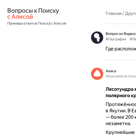
Вопросы к Поиску 
Главная
/
Друг
с Алисой
Примеры ответов Поиска с Алисой
Вопрос из Яндекс
#География
#Ле
Где располож
Алиса
На основе источ
Лесотундра в
полярного к
Протяжённост
в Якутии.
В Е
— более 200 
незаметна.
Крупнейшие г