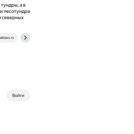
тундры, а в
и лесотундра
и северных
klass.ru
spravochnick.ru
Войти