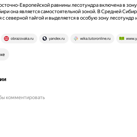
осточно-Европейской равнины лесотундра включена в зону 
ири она является самостоятельной зоной.
В Средней Сибир
 с северной тайгой и выделяется в особую зону лесотундр 
obrazovaka.ru
yandex.ru
wika.tutoronline.ru
www.ya
ске
ии
обы комментировать