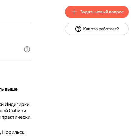
Задать новый вопрос
Как это работает?
ть выше
ки Индигирки
дной Сибири
и практически
, Норильск.