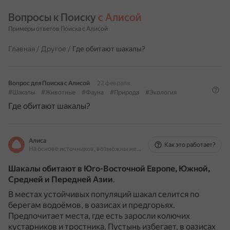
Вопросы к Поиску 
с Алисой
Примеры ответов Поиска с Алисой
Главная
/
Другое
/
Где обитают шакалы?
Вопрос для Поиска с Алисой
22 февраля
#Шакалы
#Животные
#Фауна
#Природа
#Экология
Где обитают шакалы?
Алиса
Как это работает?
На основе источников, возможны неточности
Шакалы обитают в Юго-Восточной Европе, Южной,
Средней и Передней Азии
.
В местах устойчивых популяций шакал селится по
берегам водоёмов, в оазисах и предгорьях.
Предпочитает места, где есть заросли колючих
кустарников и тростника.
Пустынь избегает, в оазисах