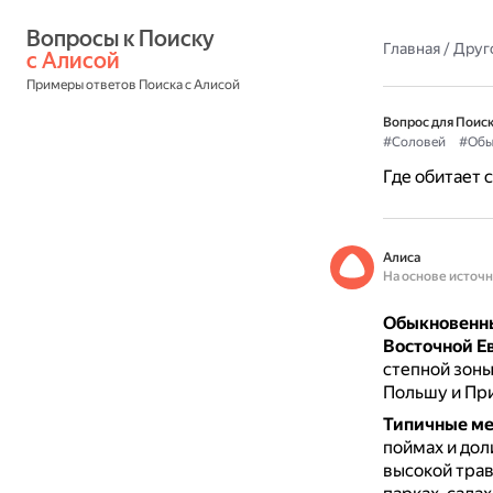
Вопросы к Поиску 
Главная
/
Друг
с Алисой
Примеры ответов Поиска с Алисой
Вопрос для Поиск
#Соловей
#Обы
Где обитает 
Алиса
На основе источ
Обыкновенны
Восточной Е
степной зоны
Польшу и При
Типичные ме
поймах и дол
высокой тра