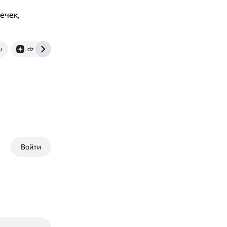
ечек,
u
dzen.ru
Войти