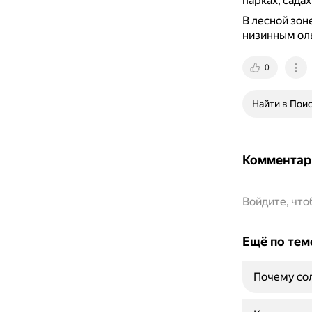
парках, садах
В лесной зон
низинным ол
0
Найти в Пои
Комментар
Войдите, чт
Ещё по тем
Почему сол