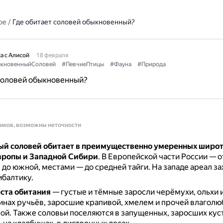
ое
/
Где обитает соловей обыкновенный?
а с Алисой
18 февраля
кновенныйСоловей
#ПевчиеПтицы
#Фауна
#Природа
соловей обыкновенный?
ников, возможны неточности
й соловей обитает в преимущественно умеренных широт
вропы и Западной Сибири
.
В Европейской части России — о
 до южной, местами — до средней тайги.
На западе ареал з
балтику.
ста обитания
— густые и тёмные заросли черёмухи, ольхи и
инах ручьёв, заросшие крапивой, хмелем и прочей влагол
вой.
Также соловьи поселяются в запущенных, заросших кус