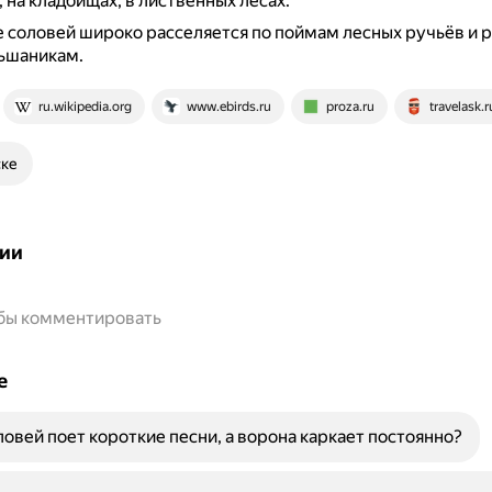
, на кладбищах, в лиственных лесах.
е соловей широко расселяется по поймам лесных ручьёв и р
ьшаникам.
ru.wikipedia.org
www.ebirds.ru
proza.ru
travelask.r
ске
ии
обы комментировать
е
овей поет короткие песни, а ворона каркает постоянно?