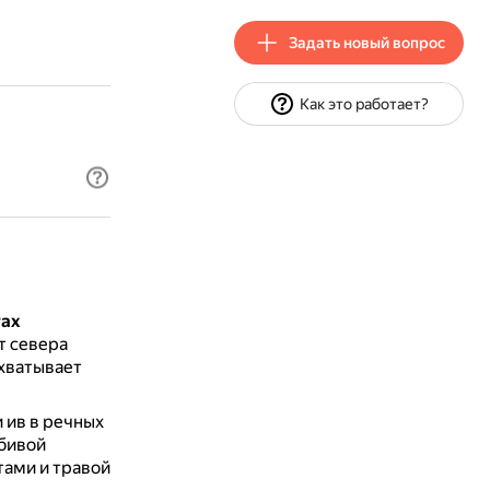
Задать новый вопрос
Как это работает?
ах
т севера
ахватывает
 ив в речных
юбивой
тами и травой