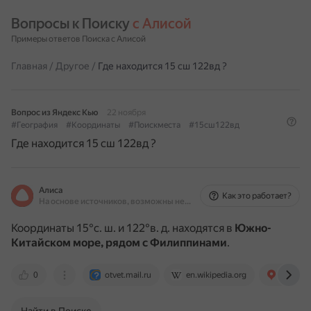
Вопросы к Поиску 
с Алисой
Примеры ответов Поиска с Алисой
Главная
/
Другое
/
Где находится 15 сш 122вд ?
Вопрос из Яндекс Кью
22 ноября
#География
#Координаты
#Поискместа
#15сш122вд
Где находится 15 сш 122вд ?
Алиса
Как это работает?
На основе источников, возможны неточности
Координаты 15°с. ш. и 122°в. д. находятся в
Южно-
Китайском море, рядом с Филиппинами
.
0
otvet.mail.ru
en.wikipedia.org
yandex.