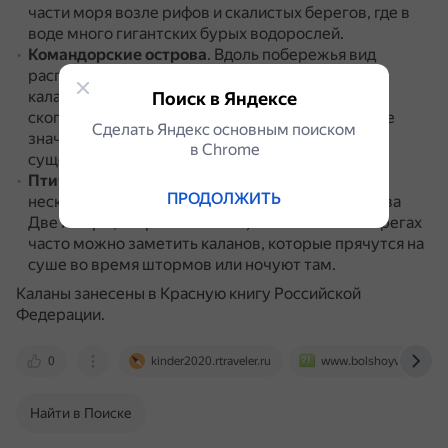
части моря возле рифов и скалистых берегов, где в
воде много гигантских бурых водорослей.
Командорские острова
.
Вдоль побережья вид
распространён неравномерно: в одних местах
каланы немногочисленны, а в других образуют
Поиск в Яндексе
скопления.
Например, на острове Беринга самое
Сделать Яндекс основным поиском
значительное скопление каланов много лет
в Сhrome
существует у мыса Северо-Западного.
Птичьи острова
.
Это небольшой архипелаг из
ПРОДОЛЖИТЬ
нескольких островков (остров Базарный, острова
Две Гагары, остров Бакланий).
На скалистых берегах
часто можно заметить каланов, которые прячутся на
суше во время штормов или ночуют там.
Каланы занесены в Красную книгу Российской
Федерации.
0
kinder2020.rtraveler.ru
www.bolshoyvopros.ru
Найти в Поиске