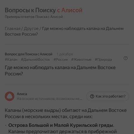
Вопросы к Поиску 
с Алисой
Примеры ответов Поиска с Алисой
Главная
/
Другое
/
Где можно наблюдать калана на Дальнем
Востоке России?
Вопрос для Поиска с Алисой
1 декабря
#Калан
#ДальнийВосток
#Россия
#Животные
#Природа
Где можно наблюдать калана на Дальнем Востоке
России?
Алиса
Как это работает?
На основе источников, возможны неточности
Каланы (морские выдры) обитают на Дальнем Востоке
России в нескольких местах, среди них:
Острова Большой и Малой Курильской гряды
.
Каланы предпочитают держаться в прибрежной