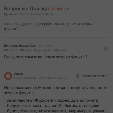
Вопросы к Поиску 
с Алисой
Примеры ответов Поиска с Алисой
Главная
/
Другое
/
Где купить самые дешевые ягоды и
фрукты?
Вопрос из Яндекс Кью
22 ноября
#Фрукты
#Ягоды
#ГдеКупить
#Дешево
Где купить самые дешевые ягоды и фрукты?
Алиса
Как это работает?
На основе источников, возможны неточности
Несколько мест в Москве, где можно купить недорогие
ягоды и фрукты:
Агрокластер «Фуд-сити»
.
Адрес: 22-й километр
Калужского шоссе, здание 10.
Выгода от покупки
будет, если закупаться надолго, например, ящиками.