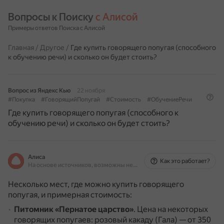
Вопросы к Поиску 
с Алисой
Примеры ответов Поиска с Алисой
Главная
/
Другое
/
Где купить говорящего попугая (способного
к обучению речи) и сколько он будет стоить?
Вопрос из Яндекс Кью
22 ноября
#Покупка
#ГоворящийПопугай
#Стоимость
#ОбучениеРечи
Где купить говорящего попугая (способного к
обучению речи) и сколько он будет стоить?
Алиса
Как это работает?
На основе источников, возможны неточности
Несколько мест, где можно купить говорящего
попугая, и примерная стоимость:
Питомник «Пернатое царство»
.
Цена на некоторых
говорящих попугаев: розовый какаду (Гала) — от 350