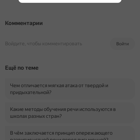
Комментарии
Войдите, чтобы комментировать
Войти
Ещё по теме
Чем отличается мягкая атака от твердой и
придыхательной?
Какие методы обучения речи используются в
школах разных стран?
В чём заключается принцип опережающего
развития устной речи перед письменной?