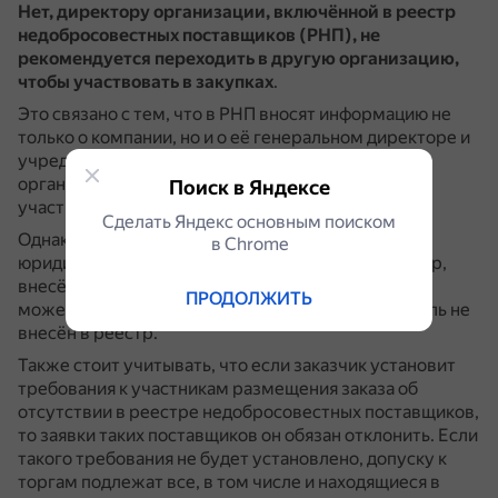
Нет, директору организации, включённой в реестр
недобросовестных поставщиков (РНП), не
рекомендуется переходить в другую организацию,
чтобы участвовать в закупках
.
Это связано с тем, что в РНП вносят информацию не
только о компании, но и о её генеральном директоре и
учредителях.
Если директор перейдёт в другую
организацию, то и эта организация не сможет
Поиск в Яндексе
участвовать в закупках.
Сделать Яндекс основным поиском
Однако есть исключение: если учредитель
в Сhrome
юридического лица не включён в РНП, то директор,
внесённый в него вместе с другой организацией,
ПРОДОЛЖИТЬ
может участвовать в госзакупках, если учредитель не
внесён в реестр.
Также стоит учитывать, что если заказчик установит
требования к участникам размещения заказа об
отсутствии в реестре недобросовестных поставщиков,
то заявки таких поставщиков он обязан отклонить.
Если
такого требования не будет установлено, допуску к
торгам подлежат все, в том числе и находящиеся в