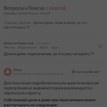
Вопросы к Поиску 
с Алисой
Примеры ответов Поиска с Алисой
Главная
/
Другое
/
Доля в доме, переселение, на что
рассчитывать ??
Вопрос из Яндекс Кью
22 ноября
#Жильё
#Переселение
#Доля
#Дом
Доля в доме, переселение, на что рассчитывать ??
Алиса
Как это работает?
На основе источников, возможны неточности
Для получения подробной консультации по вопросам
переселения из аварийного дома рекомендуется
обратиться к юристу.
Собственник доли в доме при переселении может
рассчитывать на следующее: