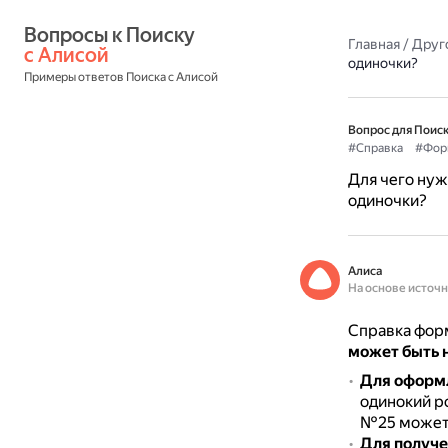
Вопросы к Поиску 
Главная
/
Друг
с Алисой
одиночки?
Примеры ответов Поиска с Алисой
Вопрос для Поиск
#Справка
#Фор
Для чего нуж
одиночки?
Алиса
На основе источ
Справка форм
может быть 
Для оформл
одинокий р
№25 может 
Для получе