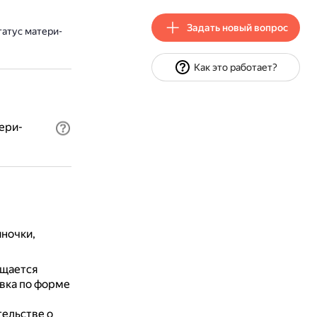
Задать новый вопрос
татус матери-
Как это работает?
ери-
ночки,
ащается
вка по форме
тельстве о