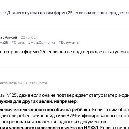
ое
/
Для чего нужна справка формы 25, если она не подтверждает с
а с Алисой
22 ноября
ма25
#Статус
#МатьОдиночка
#Документы
на справка формы 25, если она не подтверждает статус мат
ников, возможны неточности
ы №25, даже если она не подтверждает статус матери-оди
нужна для других целей, например
:
ения ежемесячного пособия на ребёнка
.
Если за ним обр
одитель ребёнка-инвалида или ВИЧ-инфицированного, спра
потребоваться в качестве одного из документов.
ния удвоенного налогового вычета по НДФЛ
.
Если в свиде