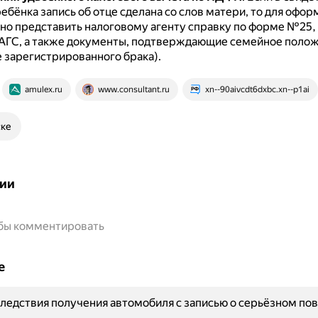
бёнка запись об отце сделана со слов матери, то для офо
но представить налоговому агенту справку по форме №25
АГС, а также документы, подтверждающие семейное поло
е зарегистрированного брака).
amulex.ru
www.consultant.ru
xn--90aivcdt6dxbc.xn--p1ai
ске
ии
обы комментировать
е
ледствия получения автомобиля с записью о серьёзном п