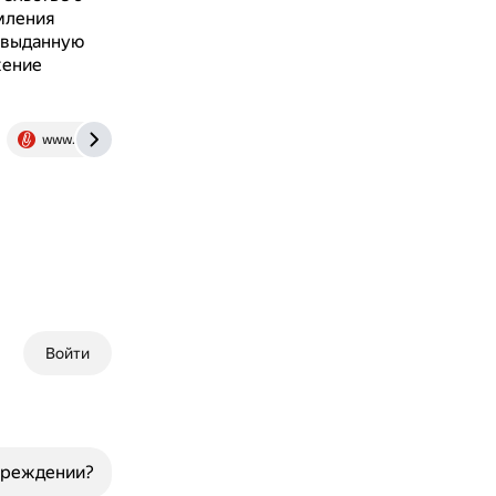
рмления
, выданную
жение
www.klerk.ru
www.kdelo.ru
Войти
овреждении?