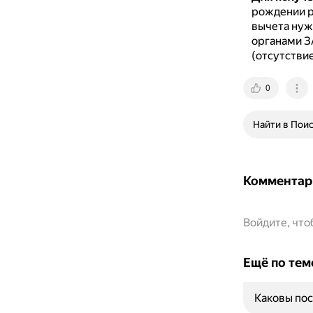
рождении ре
вычета нуж
органами З
(отсутстви
0
Найти в Пои
Комментар
Войдите, чт
Ещё по тем
Каковы пос