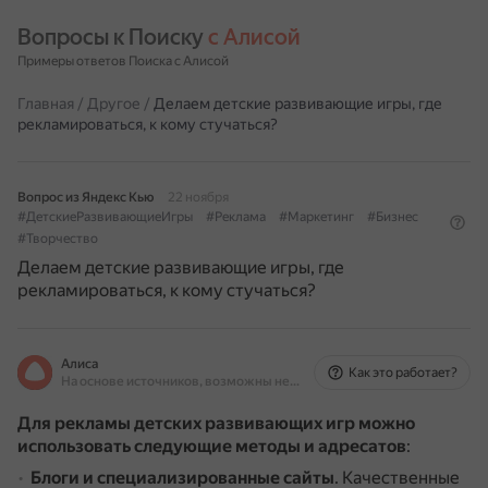
Вопросы к Поиску 
с Алисой
Примеры ответов Поиска с Алисой
Главная
/
Другое
/
Делаем детские развивающие игры, где
рекламироваться, к кому стучаться?
Вопрос из Яндекс Кью
22 ноября
#ДетскиеРазвивающиеИгры
#Реклама
#Маркетинг
#Бизнес
#Творчество
Делаем детские развивающие игры, где
рекламироваться, к кому стучаться?
Алиса
Как это работает?
На основе источников, возможны неточности
Для рекламы детских развивающих игр можно
использовать следующие методы и адресатов
:
Блоги и специализированные сайты
.
Качественные