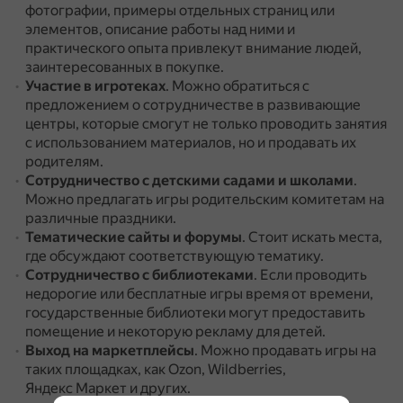
фотографии, примеры отдельных страниц или
элементов, описание работы над ними и
практического опыта привлекут внимание людей,
заинтересованных в покупке.
Участие в игротеках
.
Можно обратиться с
предложением о сотрудничестве в развивающие
центры, которые смогут не только проводить занятия
с использованием материалов, но и продавать их
родителям.
Сотрудничество с детскими садами и школами
.
Можно предлагать игры родительским комитетам на
различные праздники.
Тематические сайты и форумы
.
Стоит искать места,
где обсуждают соответствующую тематику.
Сотрудничество с библиотеками
.
Если проводить
недорогие или бесплатные игры время от времени,
государственные библиотеки могут предоставить
помещение и некоторую рекламу для детей.
Выход на маркетплейсы
.
Можно продавать игры на
таких площадках, как Ozon, Wildberries,
Яндекс Маркет и других.