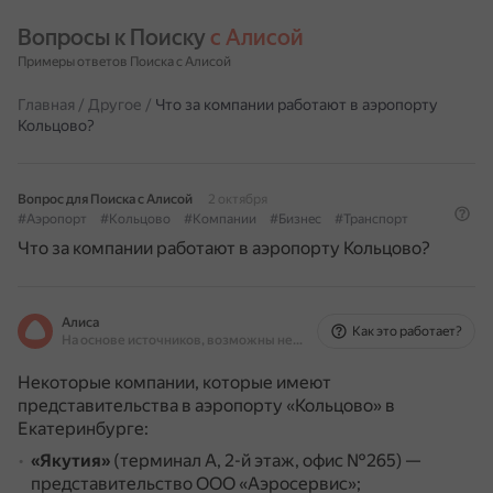
Вопросы к Поиску 
с Алисой
Примеры ответов Поиска с Алисой
Главная
/
Другое
/
Что за компании работают в аэропорту
Кольцово?
Вопрос для Поиска с Алисой
2 октября
#Аэропорт
#Кольцово
#Компании
#Бизнес
#Транспорт
Что за компании работают в аэропорту Кольцово?
Алиса
Как это работает?
На основе источников, возможны неточности
Некоторые компании, которые имеют
представительства в аэропорту «Кольцово» в
Екатеринбурге:
«Якутия»
(терминал А, 2-й этаж, офис №265) —
представительство ООО «Аэросервис»;