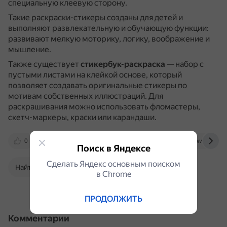
специальную клеевую сторону.
Такие раскраски-стикеры созданы для детей и
выполняют развлекательную и обучающую функции:
развивают мелкую моторику, логику, воображение и
мышление.
Также существует
стикербук-раскраска
— набор с
пустыми листами на клейкой основе, который
позволяет создавать оригинальные стикеры по
мотивам собственных иллюстраций.
Для
раскрашивания можно использовать фломастеры,
скетч-маркеры, краски или карандаши.
0
yandex.ru
speedy-print.ru
www.ozon.
Поиск в Яндексе
Сделать Яндекс основным поиском
Найти в Поиске
в Сhrome
ПРОДОЛЖИТЬ
Комментарии