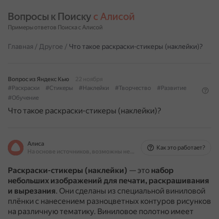
Вопросы к Поиску 
с Алисой
Примеры ответов Поиска с Алисой
Главная
/
Другое
/
Что такое раскраски-стикеры (наклейки)?
Вопрос из Яндекс Кью
22 ноября
#Раскраски
#Стикеры
#Наклейки
#Творчество
#Развитие
#Обучение
Что такое раскраски-стикеры (наклейки)?
Алиса
Как это работает?
На основе источников, возможны неточности
Раскраски-стикеры (наклейки)
— это
набор
небольших изображений для печати, раскрашивания
и вырезания
.
Они сделаны из специальной виниловой
плёнки с нанесением разноцветных контуров рисунков
на различную тематику.
Виниловое полотно имеет