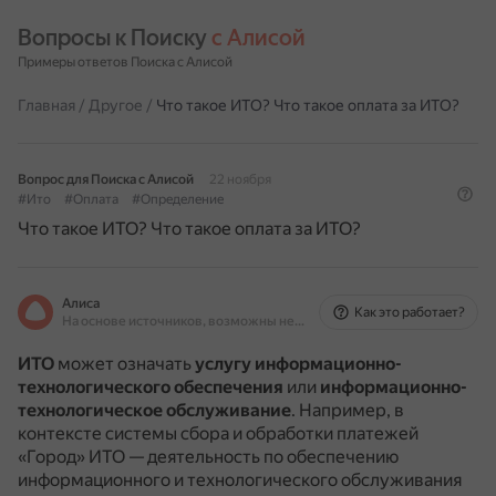
Вопросы к Поиску 
с Алисой
Примеры ответов Поиска с Алисой
Главная
/
Другое
/
Что такое ИТО? Что такое оплата за ИТО?
Вопрос для Поиска с Алисой
22 ноября
#Ито
#Оплата
#Определение
Что такое ИТО? Что такое оплата за ИТО?
Алиса
Как это работает?
На основе источников, возможны неточности
ИТО
может означать
услугу информационно-
технологического обеспечения
или
информационно-
технологическое обслуживание
.
Например, в
контексте системы сбора и обработки платежей
«Город» ИТО — деятельность по обеспечению
информационного и технологического обслуживания