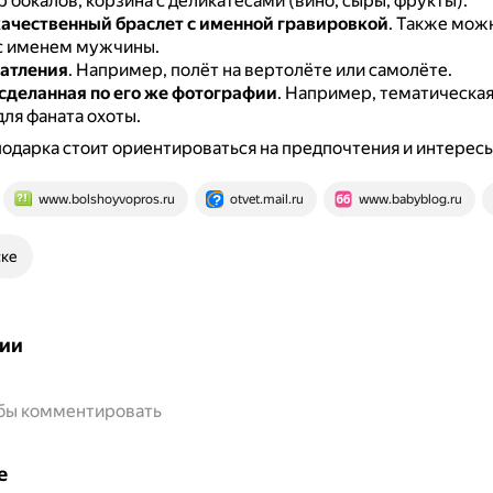
р бокалов, корзина с деликатесами (вино, сыры, фрукты).
ачественный браслет с именной гравировкой
.
Также можн
с именем мужчины.
атления
.
Например, полёт на вертолёте или самолёте.
 сделанная по его же фотографии
.
Например, тематическая
ля фаната охоты.
одарка стоит ориентироваться на предпочтения и интерес
www.bolshoyvopros.ru
otvet.mail.ru
www.babyblog.ru
ске
ии
обы комментировать
е