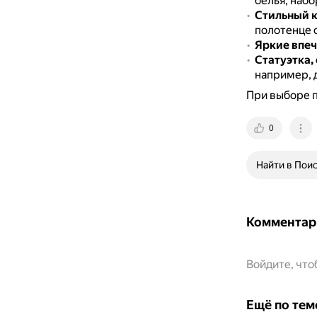
белья, набо
Стильный к
полотенце 
Яркие впеч
Статуэтка,
например, д
При выборе п
0
Найти в Пои
Комментар
Войдите, чт
Ещё по тем