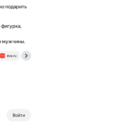
о подарить
 фигурка,
ы мужчины.
eva.ru
www.womenshealthmag.com
Войти