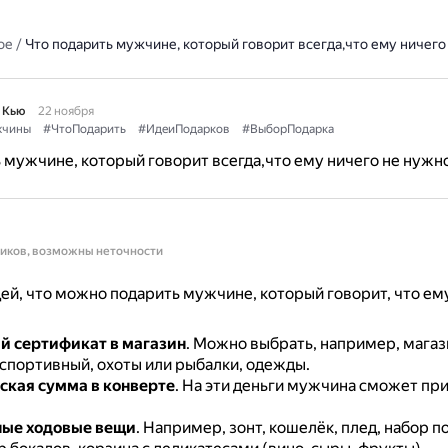
ое
/
Что подарить мужчине, который говорит всегда,что ему ничего
 Кью
22 ноября
чины
#ЧтоПодарить
#ИдеиПодарков
#ВыборПодарка
 мужчине, который говорит всегда,что ему ничего не нужн
ников, возможны неточности
ей, что можно подарить мужчине, который говорит, что ему
 сертификат в магазин
.
Можно выбрать, например, магаз
 спортивный, охоты или рыбалки, одежды.
кая сумма в конверте
.
На эти деньги мужчина сможет при
ные ходовые вещи
.
Например, зонт, кошелёк, плед, набор п