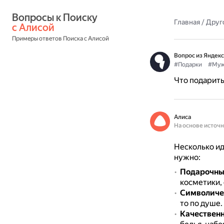
Вопросы к Поиску 
Главная
/
Друг
с Алисой
Примеры ответов Поиска с Алисой
Вопрос из Яндекс
#Подарки
#Муж
Что подарить
Алиса
На основе источ
Несколько ид
нужно:
Подарочный
косметики,
Символичес
то по душе.
Качествен