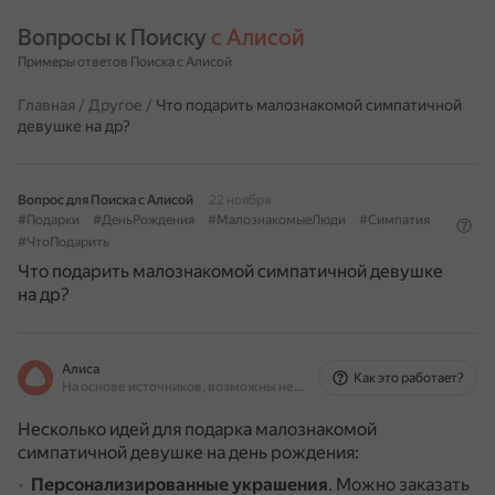
Вопросы к Поиску 
с Алисой
Примеры ответов Поиска с Алисой
Главная
/
Другое
/
Что подарить малознакомой симпатичной
девушке на др?
Вопрос для Поиска с Алисой
22 ноября
#Подарки
#ДеньРождения
#МалознакомыеЛюди
#Симпатия
#ЧтоПодарить
Что подарить малознакомой симпатичной девушке
на др?
Алиса
Как это работает?
На основе источников, возможны неточности
Несколько идей для подарка малознакомой
симпатичной девушке на день рождения:
Персонализированные украшения
.
Можно заказать