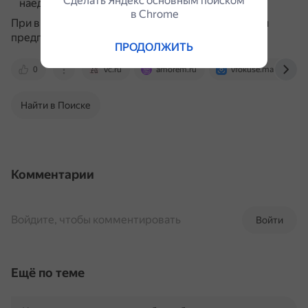
Сделать Яндекс основным поиском
наедине особенным.
в Сhrome
При выборе подарка важно учитывать интересы и
предпочтения девушки.
ПРОДОЛЖИТЬ
0
vc.ru
amorem.ru
vfokuse.mail.ru
Найти в Поиске
Комментарии
Войдите, чтобы комментировать
Войти
Ещё по теме