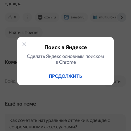
одежда.
0
dzen.ru
sanstv.ru
multiurok.ru
Найти в Поиске
Поиск в Яндексе
Сделать Яндекс основным поиском
Комментарии
в Сhrome
ПРОДОЛЖИТЬ
Войдите, чтобы комментировать
Войти
Ещё по теме
Как сочетать натуральные оттенки в одежде с
современными аксессуарами?