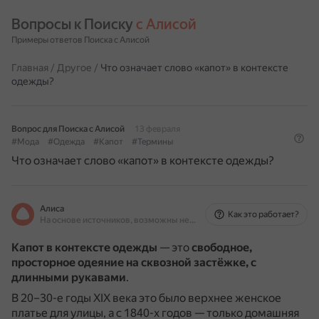
Вопросы к Поиску 
с Алисой
Примеры ответов Поиска с Алисой
Главная
/
Другое
/
Что означает слово «капот» в контексте
одежды?
Вопрос для Поиска с Алисой
13 февраля
#Мода
#Одежда
#Капот
#Термины
Что означает слово «капот» в контексте одежды?
Алиса
Как это работает?
На основе источников, возможны неточности
Капот в контексте одежды
— это
свободное,
просторное одеяние на сквозной застёжке, с
длинными рукавами
.
В 20–30-е годы XIX века это было верхнее женское
платье для улицы, а с 1840-х годов — только домашняя