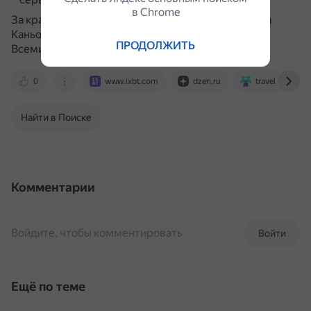
в Сhrome
За красоту ландшафтов и богатство природы река
Каньо-Кристалес включена в список памятников
ПРОДОЛЖИТЬ
Всемирного наследия ЮНЕСКО.
0
www.ixbt.com
dzen.ru
travel.rambler.
Найти в Поиске
Комментарии
Войдите, чтобы комментировать
Войти
Ещё по теме