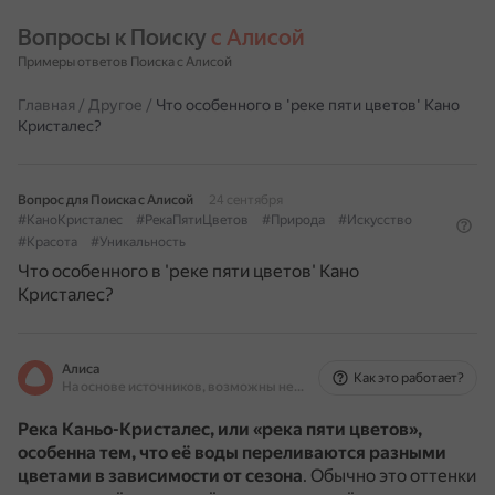
Вопросы к Поиску 
с Алисой
Примеры ответов Поиска с Алисой
Главная
/
Другое
/
Что особенного в 'реке пяти цветов' Кано
Кристалес?
Вопрос для Поиска с Алисой
24 сентября
#КаноКристалес
#РекаПятиЦветов
#Природа
#Искусство
#Красота
#Уникальность
Что особенного в 'реке пяти цветов' Кано
Кристалес?
Алиса
Как это работает?
На основе источников, возможны неточности
Река Каньо-Кристалес, или «река пяти цветов»,
особенна тем, что её воды переливаются разными
цветами в зависимости от сезона
.
Обычно это оттенки