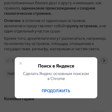
расположенных близко друг к другу и имеющих, как
правило,
одинаковое происхождение
и
сходное
геологическое строение
.
Отличие
: в отличие от одиночных островов,
архипелаги представляют собой
группу островов
, а не
один отдельный участок суши.
Кроме того, архипелаги могут различаться, например,
по количеству островов, площади, отношению к
государствам, рельефу, материкам и частям света.
0
www.youtube.com
otvet.mail.ru
stihi.
Поиск в Яндексе
Сделать Яндекс основным поиском
Найти в Поиске
в Сhrome
ПРОДОЛЖИТЬ
Комментарии