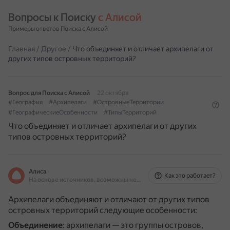
Вопросы к Поиску 
с Алисой
Примеры ответов Поиска с Алисой
Главная
/
Другое
/
Что объединяет и отличает архипелаги от
других типов островных территорий?
Вопрос для Поиска с Алисой
22 октября
#География
#Архипелаги
#ОстровныеТерритории
#ГеографическиеОсобенности
#ТипыТерриторий
Что объединяет и отличает архипелаги от других
типов островных территорий?
Алиса
Как это работает?
На основе источников, возможны неточности
Архипелаги объединяют и отличают от других типов
островных территорий следующие особенности:
Объединение
: архипелаги — это группы островов,