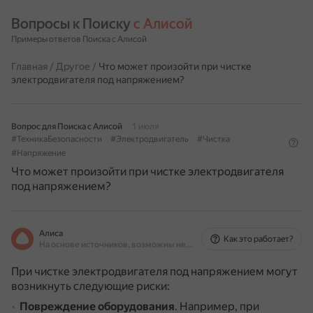
Вопросы к Поиску 
с Алисой
Примеры ответов Поиска с Алисой
Главная
/
Другое
/
Что может произойти при чистке
электродвигателя под напряжением?
Вопрос для Поиска с Алисой
1 июля
#ТехникаБезопасности
#Электродвигатель
#Чистка
#Напряжение
Что может произойти при чистке электродвигателя
под напряжением?
Алиса
Как это работает?
На основе источников, возможны неточности
При чистке электродвигателя под напряжением могут
возникнуть следующие риски:
Повреждение оборудования
.
Например, при