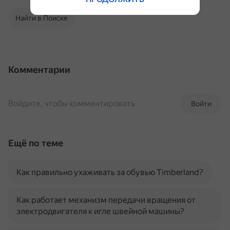
Найти в Поиске
Комментарии
Войдите, чтобы комментировать
Войти
Ещё по теме
Как правильно ухаживать за обувью Timberland?
Как работает механизм передачи вращения от
электродвигателя к игле швейной машины?