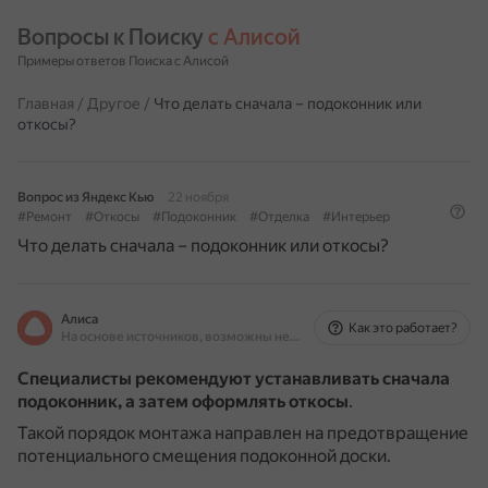
Вопросы к Поиску 
с Алисой
Примеры ответов Поиска с Алисой
Главная
/
Другое
/
Что делать сначала – подоконник или
откосы?
Вопрос из Яндекс Кью
22 ноября
#Ремонт
#Откосы
#Подоконник
#Отделка
#Интерьер
Что делать сначала – подоконник или откосы?
Алиса
Как это работает?
На основе источников, возможны неточности
Специалисты рекомендуют устанавливать сначала
подоконник, а затем оформлять откосы
.
Такой порядок монтажа направлен на предотвращение
потенциального смещения подоконной доски.