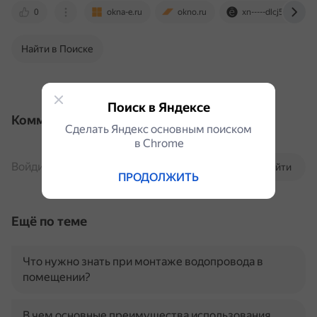
0
okna-e.ru
okno.ru
xn-----dlcj5aeqgbx1
Найти в Поиске
Поиск в Яндексе
Комментарии
Сделать Яндекс основным поиском
в Сhrome
Войдите, чтобы комментировать
Войти
ПРОДОЛЖИТЬ
Ещё по теме
Что нужно знать при монтаже водопровода в
помещении?
В чем основные преимущества использования