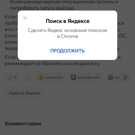
более раннюю версию операционной системы и
попробовать запуск ещё раз.
Если причиной ошибки являются внутренние
Поиск в Яндексе
проблемы операционной системы, стоит попытаться
восстановить Windows к предыдущему состоянию.
Сделать Яндекс основным поиском
Если откат не помог, придётся переустанавливать ОС,
в Сhrome
возможно, даже с использованием другого,
желательно чистого лицензионного дистрибутива.
ПРОДОЛЖИТЬ
Если самостоятельно решить проблему не удаётся,
рекомендуется обратиться к специалисту.
0
lumpics.ru
qna.habr.com
otvet.mail.ru
Найти в Поиске
Комментарии