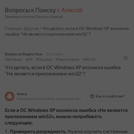
Вопросы к Поиску 
с Алисой
Примеры ответов Поиска с Алисой
Главная
/
Другое
/
Что делать, если в ОС Windows XP возникла
ошибка ”Не является приложением win32”?
Вопрос из Яндекс Кью
22 ноября
#Windows
#XP
#Ошибка
#Приложение
#Win32
Что делать, если в ОС Windows XP возникла ошибка
”Не является приложением win32”?
Алиса
Как это работает?
На основе источников, возможны неточности
Если в ОС Windows XP возникла ошибка «Не является
приложением win32», можно попробовать
следующее:
Проверить разрядность
.
Нужно изучить системные