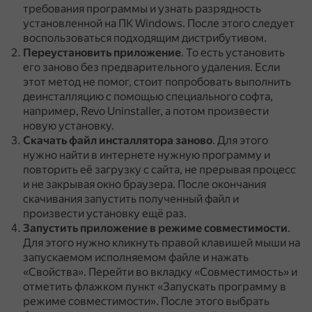
требования программы и узнать разрядность
установленной на ПК Windows.
После этого следует
воспользоваться подходящим дистрибутивом.
Переустановить приложение
.
То есть установить
его заново без предварительного удаления.
Если
этот метод не помог, стоит попробовать выполнить
деинсталляцию с помощью специального софта,
например, Revo Uninstaller, а потом произвести
новую установку.
Скачать файл инсталлятора заново
.
Для этого
нужно найти в интернете нужную программу и
повторить её загрузку с сайта, не прерывая процесс
и не закрывая окно браузера.
После окончания
скачивания запустить полученный файл и
произвести установку ещё раз.
Запустить приложение в режиме совместимости
.
Для этого нужно кликнуть правой клавишей мыши на
запускаемом исполняемом файле и нажать
«Свойства».
Перейти во вкладку «Совместимость» и
отметить флажком пункт «Запускать программу в
режиме совместимости».
После этого выбрать