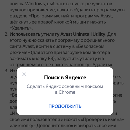
поиска Windows, выбрать в списке результатов
нужное приложение, нажать «Удалить программу» в
разделе «Программы», найти программу Avast,
щёлкнуть её правой кнопкой мыши и нажать
«Удалить».
Использовать утилиту Avast Uninstall Utility
.
Для
этого нужно скачать программу с официального
сайта Avast, войти в систему в «Безопасном
режиме» (для этого при загрузке компьютера
зажимать кнопку F8), запустить утилиту и в
открывшемся окне нажать на кнопку «Удалить».
Изменить владельца папки
.
Если есть права
администратора, но удалить папку Avast не удаётся,
Поиск в Яндексе
нужно щёлкнуть её правой кнопкой мыши и выбрать
Сделать Яндекс основным поиском
пункт «Свойства».
Затем перейти на вкладку
в Сhrome
«Безопасность» и выбрать «Дополнительно».
В окне
дополнительных настроек безопасности увидеть
ПРОДОЛЖИТЬ
владельца папки, рядом с которым есть кнопка
«Изменить».
В новом окне в третьем поле ввести
своё имя пользователя и нажать «Проверить имена»
или кнопку «Дополнительно» и выбрать своё имя