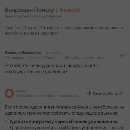
Вопросы к Поиску 
с Алисой
Примеры ответов Поиска с Алисой
Главная
/
Другое
/
Что делать, если удалила антивирус аваст с
ноутбука, но он не удалился?
Вопрос из Яндекс Кью
25 декабря
#Антивирус
#Аваст
#Удаление
#Ноутбук
#Компьютер
Что делать, если удалила антивирус аваст с
ноутбука, но он не удалился?
Алиса
Как это работает?
На основе источников, возможны неточности
Если после удаления антивируса Avast с ноутбука он не
удалился, можно попробовать следующие решения:
Удалить программу через «Панель управления»
.
Для этого нужно ввести «Панель управления» в поле