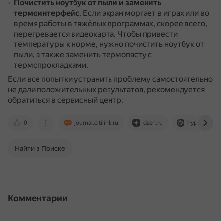
Почистить ноутбук от пыли и заменить
термоинтерфейс
.
Если экран моргает в играх или во
время работы в тяжёлых программах, скорее всего,
перегревается видеокарта.
Чтобы привести
температуры к норме, нужно почистить ноутбук от
пыли, а также заменить термопасту с
термопрокладками.
Если все попытки устранить проблему самостоятельно
не дали положительных результатов, рекомендуется
обратиться в сервисный центр.
0
journal.citilink.ru
dzen.ru
hyperpc.ru
Найти в Поиске
Комментарии