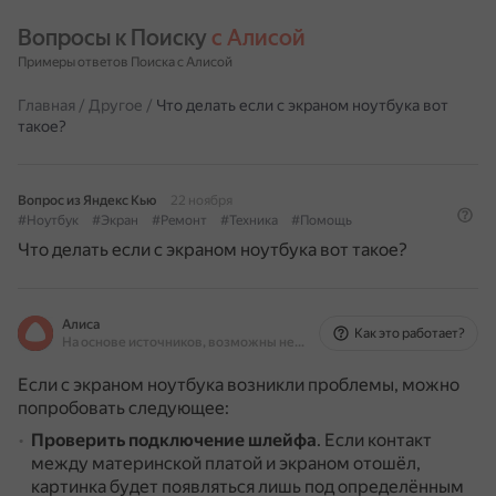
Вопросы к Поиску 
с Алисой
Примеры ответов Поиска с Алисой
Главная
/
Другое
/
Что делать если с экраном ноутбука вот
такое?
Вопрос из Яндекс Кью
22 ноября
#Ноутбук
#Экран
#Ремонт
#Техника
#Помощь
Что делать если с экраном ноутбука вот такое?
Алиса
Как это работает?
На основе источников, возможны неточности
Если с экраном ноутбука возникли проблемы, можно
попробовать следующее:
Проверить подключение шлейфа
.
Если контакт
между материнской платой и экраном отошёл,
картинка будет появляться лишь под определённым