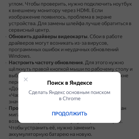
углом.
Чтобы проверить, нужно подключить ноутбук
к внешнему монитору через HDMI.
Если
изображение появилось, проблема в экране
устройства.
Для замены шлейфа лучше обратиться в
сервисный центр.
Обновить драйверы видеокарты
.
Сбои в работе
драйверов могут возникать из-за вирусов,
программных ошибок и неудачных обновлений
Windows.
Настроить частоту обновления
.
Для этого нужно
щёлкнуть правой кнопкой мыши по рабочему столу и
выбрать «Параметры экрана».
В открывшемся окне
перейти в раздел «Дисплеи» и нажать
Поиск в Яндексе
«Дополнительные параметры дисплея».
В поле
Сделать Яндекс основным поиском
«Частота обновления» выставить максимальное
в Сhrome
значение.
Проверить аккумуляторную батарею
.
Если экран
ПРОДОЛЖИТЬ
мигает при отключённом зарядном устройстве,
возможно, проблема в аккумуляторной батарее.
Чтобы устранить её, нужно заменить
аккумуляторную батарею на новую.